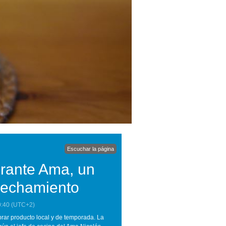
Escuchar la página
urante Ama, un
vechamiento
0:40
(UTC+2)
prar producto local y de temporada. La