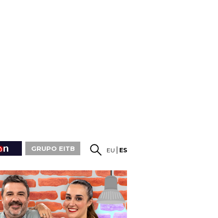
GRUPO EITB
EU
ES