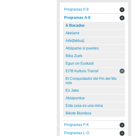
Programas 0-9
Programas A-E
A Bocados
Akelarre
Arte[faktua]
Atrápame si puedes
Biba Zuek
Egun on Euskadi
EiTB Kultura Transit
El Conquistador del Fin del Mu
ndo
En Jake
Abiapuntua
Esta casa es una mina
Bikote Bionikoa
Programas F-K
Programas L-O