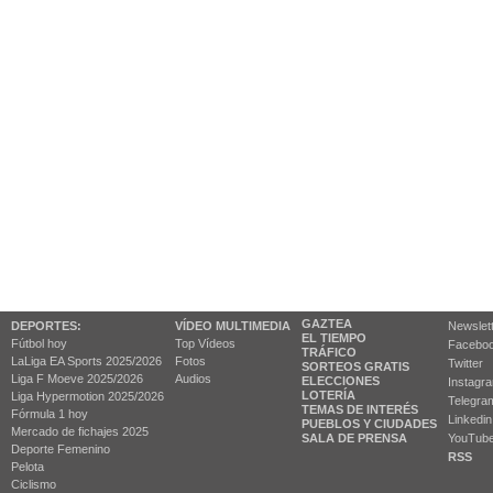
GAZTEA
DEPORTES:
VÍDEO MULTIMEDIA
Newslet
EL TIEMPO
Fútbol hoy
Top Vídeos
Facebo
TRÁFICO
LaLiga EA Sports 2025/2026
Fotos
Twitter
SORTEOS GRATIS
Liga F Moeve 2025/2026
Audios
ELECCIONES
Instagr
LOTERÍA
Liga Hypermotion 2025/2026
Telegra
TEMAS DE INTERÉS
Fórmula 1 hoy
Linkedin
PUEBLOS Y CIUDADES
Mercado de fichajes 2025
SALA DE PRENSA
YouTub
Deporte Femenino
RSS
Pelota
Ciclismo