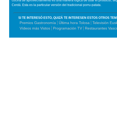
cocina de aprovechamiento es una manera lógica de usar el producto, seg
Cerdá. Esta es la particular versión del tradicional porru-patata.
SI TE INTERESÓ ESTO, QUIZÁ TE INTERESEN ESTOS OTROS TE
Premios Gastronomía
Última hora Tolosa
Televisión Eus
Vídeos más Vistos
Programación TV
Restaurantes Vasc