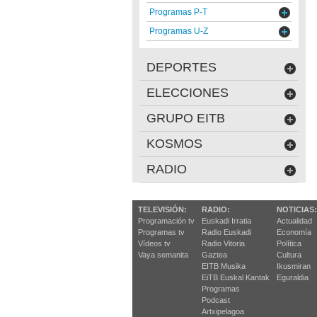
Programas P-T
Programas U-Z
DEPORTES
ELECCIONES
GRUPO EITB
KOSMOS
RADIO
TELEVISIÓN:
RADIO:
NOTICIAS:
Programación tv
Euskadi Irratia
Actualidad
Programas tv
Radio Euskadi
Economía
Vídeos tv
Radio Vitoria
Política
Vaya semanita
Gaztea
Cultura
EITB Musika
Ikusmiran
EiTB Euskal Kantak
Eguraldia
Programas
Podcast
Artxipelagoa