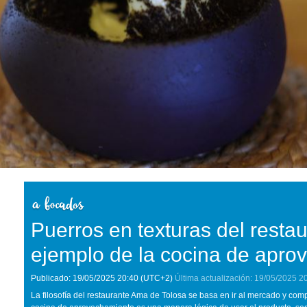
Puerros en texturas del resta
ejemplo de la cocina de apro
Publicado:
19/05/2025
20:40
(UTC+2)
Última actualización:
19/05/2025
2
La filosofía del restaurante Ama de Tolosa se basa en ir al mercado y com