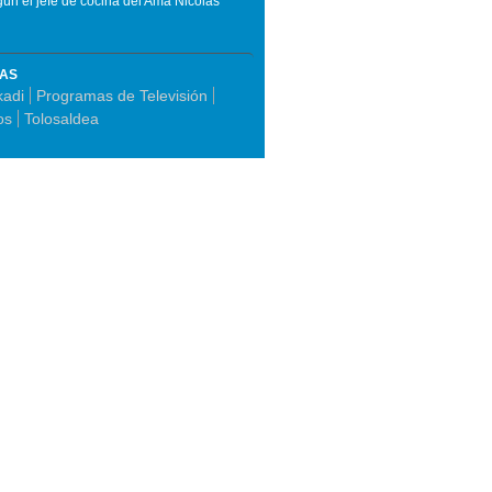
ún el jefe de cocina del Ama Nicolás
MAS
kadi
Programas de Televisión
os
Tolosaldea