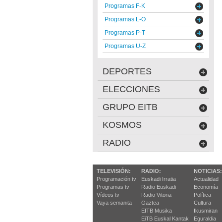
Programas F-K
Programas L-O
Programas P-T
Programas U-Z
DEPORTES
ELECCIONES
GRUPO EITB
KOSMOS
RADIO
TELEVISIÓN:
RADIO:
NOTICIAS:
Programación tv
Euskadi Irratia
Actualidad
Programas tv
Radio Euskadi
Economía
Vídeos tv
Radio Vitoria
Política
Vaya semanita
Gaztea
Cultura
EITB Musika
Ikusmiran
EiTB Euskal Kantak
Eguraldia