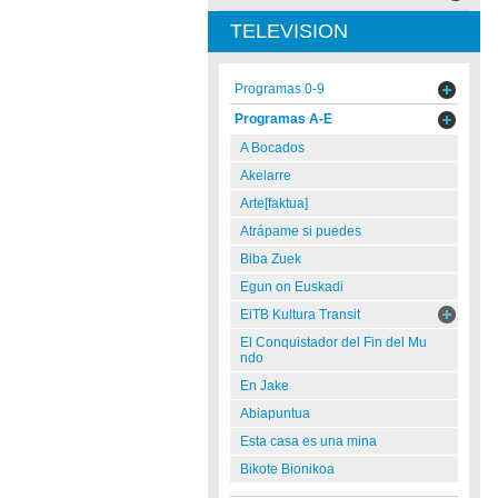
TELEVISION
Programas 0-9
Programas A-E
A Bocados
Akelarre
Arte[faktua]
Atrápame si puedes
Biba Zuek
Egun on Euskadi
EiTB Kultura Transit
El Conquistador del Fin del Mu
ndo
En Jake
Abiapuntua
Esta casa es una mina
Bikote Bionikoa