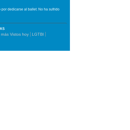
 por dedicarse al ballet. No ha sufrido
MAS
 más Vistos hoy
LGTBI