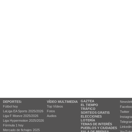
GAZTEA
DEPORTES:
VÍDEO MULTIMEDIA
Newslet
EL TIEMPO
Fútbol hoy
Top Vídeos
Facebo
TRÁFICO
LaLiga EA Sports 2025/2026
Fotos
Twitter
SORTEOS GRATIS
Liga F Moeve 2025/2026
Audios
ELECCIONES
Instagr
LOTERÍA
Liga Hypermotion 2025/2026
Telegra
TEMAS DE INTERÉS
Fórmula 1 hoy
Linkedin
PUEBLOS Y CIUDADES
Mercado de fichajes 2025
SALA DE PRENSA
YouTub