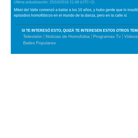
Última actualización:
25/10/2016
21:08
(UTC+2)
Mikel del Valle comenzó a bailar a los 10 años, y hubo gente que lo insultó
episodios homofóbicos en el mundo de la danza, pero en la calle sí.
SI TE INTERESÓ ESTO, QUIZÁ TE INTERESEN ESTOS OTROS TE
Televisión
Noticias de Homofobia
Programas Tv
Vídeos
Bailes Populares