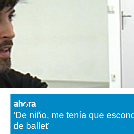
'De niño, me tenía que escond
de ballet'