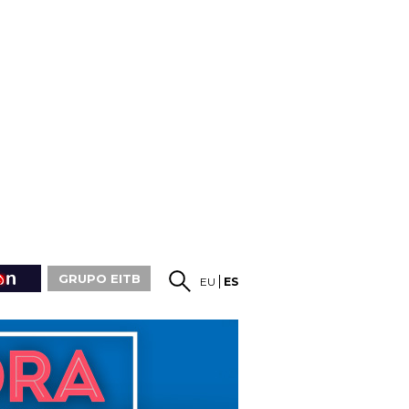
GRUPO EITB
EU
ES