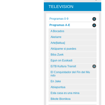
TELEVISION
Programas 0-9
Programas A-E
A Bocados
Akelarre
Arte[faktua]
Atrápame si puedes
Biba Zuek
Egun on Euskadi
EiTB Kultura Transit
El Conquistador del Fin del Mu
ndo
En Jake
Abiapuntua
Esta casa es una mina
Bikote Bionikoa