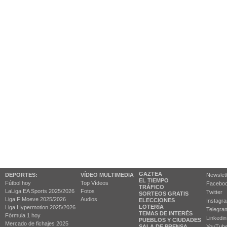
GAZTEA
DEPORTES:
VÍDEO MULTIMEDIA
Newslet
EL TIEMPO
Fútbol hoy
Top Vídeos
Facebo
TRÁFICO
LaLiga EA Sports 2025/2026
Fotos
Twitter
SORTEOS GRATIS
Liga F Moeve 2025/2026
Audios
ELECCIONES
Instagr
LOTERÍA
Liga Hypermotion 2025/2026
Telegra
TEMAS DE INTERÉS
Fórmula 1 hoy
Linkedin
PUEBLOS Y CIUDADES
Mercado de fichajes 2025
SALA DE PRENSA
YouTub