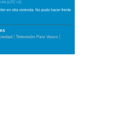
0:44
(UTC+2)
uiler en otra vivienda. No pudo hacer frente
MAS
ociedad
Televisión País Vasco