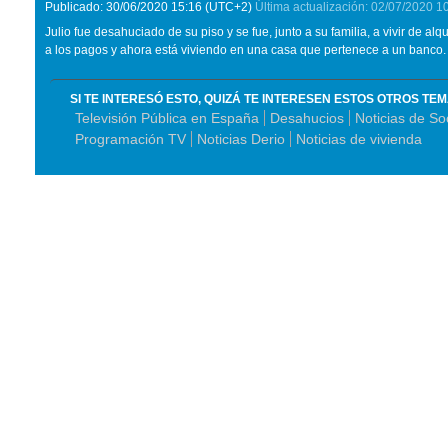
Publicado:
30/06/2020
15:16
(UTC+2)
Última actualización:
02/07/2020
1
Julio fue desahuciado de su piso y se fue, junto a su familia, a vivir de alq
a los pagos y ahora está viviendo en una casa que pertenece a un banco.
SI TE INTERESÓ ESTO, QUIZÁ TE INTERESEN ESTOS OTROS TE
Televisión Pública en España
Desahucios
Noticias de S
Programación TV
Noticias Derio
Noticias de vivienda