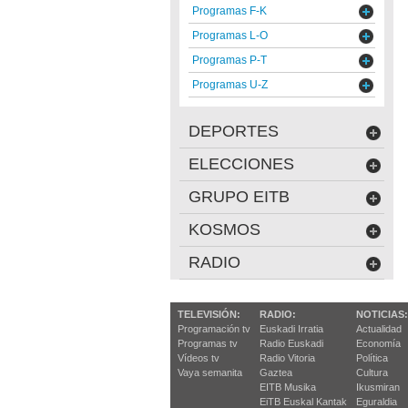
Programas F-K
Programas L-O
Programas P-T
Programas U-Z
DEPORTES
ELECCIONES
GRUPO EITB
KOSMOS
RADIO
TELEVISIÓN:
RADIO:
NOTICIAS:
Programación tv
Euskadi Irratia
Actualidad
Programas tv
Radio Euskadi
Economía
Vídeos tv
Radio Vitoria
Política
Vaya semanita
Gaztea
Cultura
EITB Musika
Ikusmiran
EiTB Euskal Kantak
Eguraldia