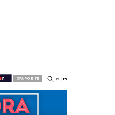
GRUPO EITB
EU
ES