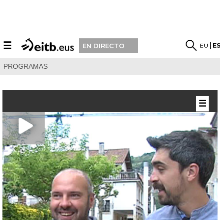
☰
EU
E
EN DIRECTO
PROGRAMAS
☰