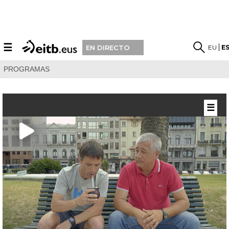
☰
EU
E
EN DIRECTO
PROGRAMAS
☰