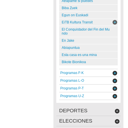
Atrápame si puedes
Biba Zuek
Egun on Euskadi
EiTB Kultura Transit
El Conquistador del Fin del Mu
ndo
En Jake
Abiapuntua
Esta casa es una mina
Bikote Bionikoa
Programas F-K
Programas L-O
Programas P-T
Programas U-Z
DEPORTES
ELECCIONES