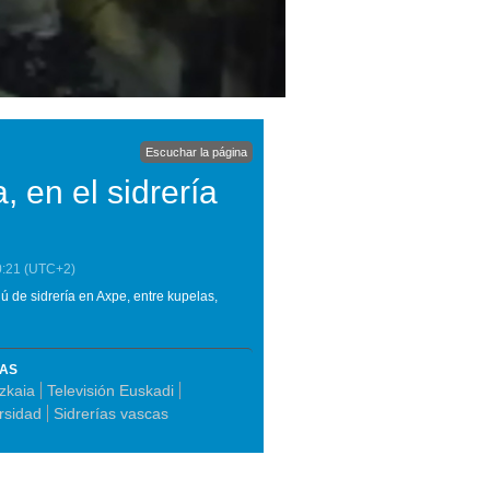
Escuchar la página
, en el sidrería
0:21
(UTC+2)
ú de sidrería en Axpe, entre kupelas,
MAS
zkaia
Televisión Euskadi
ersidad
Sidrerías vascas