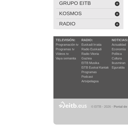
GRUPO EITB
KOSMOS
RADIO
TELEVISIÓN:
RADIO:
NOTICIAS:
Programación tv
Euskadi Irratia
Actualidad
Programas tv
Radio Euskadi
Economía
Vídeos tv
Radio Vitoria
Política
Vaya semanita
Gaztea
Cultura
EITB Musika
Ikusmiran
EiTB Euskal Kantak
Eguraldia
Programas
Podcast
Artxipelagoa
© EITB - 2026
-
Portal de