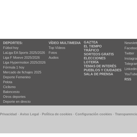
GAZTEA
DEPORTES:
VÍDEO MULTIMEDIA
Newslet
EL TIEMPO
Fútbol hoy
Top Vídeos
Facebo
TRÁFICO
LaLiga EA Sports 2025/2026
Fotos
Twitter
SORTEOS GRATIS
Liga F Moeve 2025/2026
Audios
ELECCIONES
Instagr
LOTERÍA
Liga Hypermotion 2025/2026
Telegra
TEMAS DE INTERÉS
Fórmula 1 hoy
Linkedin
PUEBLOS Y CIUDADES
Mercado de fichajes 2025
SALA DE PRENSA
YouTub
Deporte Femenino
RSS
Pelota
Ciclismo
Baloncesto
Otros deportes
Deporte en directo
 Privacidad
-
Aviso Legal
-
Política de cookies
-
Configuración cookies
-
Transparenci