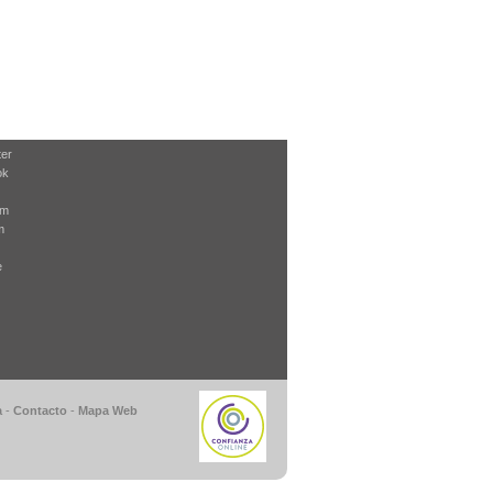
ter
ok
am
m
e
a
-
Contacto
-
Mapa Web