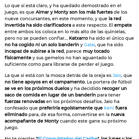
Lo que sí está claro, y ha quedado demostrado en el
juego, es que
Aimar y Monty son los más fuertes
de los
nueve concursantes, en este momento, y que
la red
invertida ha sido clarificadora
a este respecto. El
empate
entre ambos los coloca en lo más alto de las quinielas,
pero no se pueden confiar…
Katxarro
ha sido el único que
no ha cogido ni un solo banderín
y
Galai
, que ha sido
incapaz de subirse a la red
, parece
muy tocado
físicamente
y sus gemelos no han aguantado lo
suficiente como para librarse de perder el juego.
La que si está con la mosca detrás de la oreja es
Jaio
, que
no tiene apoyos en el campamento
. La portera de fútbol
se ve en los próximos duelos
y ha decidido
recoger un
saco de comida en lugar de un banderín
para tener
fuerzas renovadas
en los próximos desafíos. Jaio ha
confesado que
preferiría egoístamente que
Keni
fuera
eliminado
para, de esa forma, convertirse en la
nueva
acompañante de Monty
cuando este gane su próximo
juego.
No te pierdas
"
El Conquistador del Caribe
"
,
los lunes y los