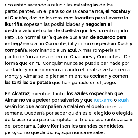
rico están sacando a relucir
las estrategias
de los
participantes. En el paraíso de la cabaña rica,
el Yocahu y
el Guabán
, dos de los máximos
favoritos para llevarse la
ikurriña
, sopesan las posibilidades y
negocian el
destinatario del collar de duelista
que les ha entregado
Patxi. Lo normal sería que se pusieran
de acuerdo para
entregárselo a un Corocote
, tal y como
sospechan Rush y
compañía
. Nominando a un azul, Aimar rompería un
pacto de "no agresión" entre Guabanes y Corocotes… De
forma que en "El Conquis" nunca se puede dar nada por
sentado, y mucho menos cuando el final se ve tan cerca.
Monty y Aimar se lo piensan mientras
cocinan y comen
las tortillas de patata
que han ganado en el juego.
En Alcatraz
, mientras tanto,
los azules sospechan que
Aimar no va a pelear por salvarlos
y que
Katxarro
o
Rush
serán los que acompañen a Galai en el duelo
de esta
semana. Quedaría por saber quién es el elegido o elegida
de la asamblea para completar el trío de aspirantes a salir
del programa.
Jaio y Keni
son
los grandes candidatos
,
pero, como queda dicho, aquí nunca se sabe.