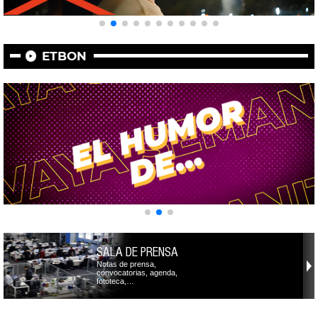
ETBON
SALA DE PRENSA
Notas de prensa,
convocatorias, agenda,
fototeca,…