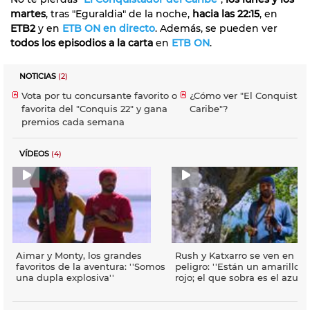
martes
, tras "Eguraldia" de la noche,
hacia las 22:15
, en
ETB2
y en
ETB ON en directo
. Además, se pueden ver
todos los episodios a la carta
en
ETB ON
.
NOTICIAS
(2)
Vota por tu concursante favorito o
¿Cómo ver "El Conquistad
favorita del "Conquis 22" y gana
Caribe"?
premios cada semana
VÍDEOS
(4)
Aimar y Monty, los grandes
Rush y Katxarro se ven en
favoritos de la aventura: ''Somos
peligro: ''Están un amarillo y
una dupla explosiva''
rojo; el que sobra es el azul''