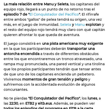
La mala relación entre Manu y Seleta
, los capitanes del
equipo rojo, llegará a un punto de no retorno tras el
episodio 7 de "
El Conquistador del Pacífico
"
. El rifirrafe
entre ambos "gallos" de pelea tendrá su origen, una vez
más, en el juego de inmunidad.
Seleta
y
Manu
explotan
y
el resto del equipo rojo tendrá muy claro con qué capitán
quieren afrontar lo que queda de aventura.
El juego consistirá en
una pista americana muy exigente
en la que los participantes deberán
transportar una
antorcha encendida
a través de diferentes obstáculos
entre los que encontraremos un tronco atravesado, una
rampa muy pronunciada, una pared vertical y una tirolina
que los propios participantes tendrán que tensar antes
de que uno de los capitanes encienda un pebetero.
Viviremos
momentos de gran tensión y peligro
y
sufriremos con la accidentada evolución de algunos
concursantes.
No te pierdas
"El Conquistador del Pacífico"
, los
lunes
, a
las
22:30
, en
ETB2 y eitb.eus
. Además, se pueden ver
todos los episodios del programa en EiTB a la carta
.