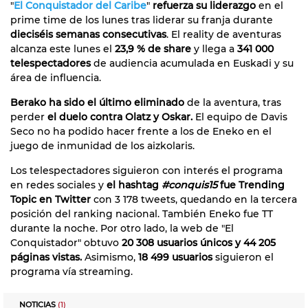
"
El Conquistador del Caribe
"
refuerza su liderazgo
en el
prime time de los lunes tras liderar su franja durante
dieciséis semanas consecutivas
. El reality de aventuras
alcanza este lunes el
23,9 % de share
y llega a
341 000
telespectadores
de audiencia acumulada en Euskadi y su
área de influencia.
Berako ha sido el último eliminado
de la aventura, tras
perder
el duelo contra Olatz y Oskar.
El equipo de Davis
Seco no ha podido hacer frente a los de Eneko en el
juego de inmunidad de los aizkolaris.
Los telespectadores siguieron con interés el programa
en redes sociales y
el hashtag
#conquis15
fue Trending
Topic en Twitter
con 3 178 tweets, quedando en la tercera
posición del ranking nacional. También Eneko fue TT
durante la noche. Por otro lado, la web de "El
Conquistador" obtuvo
20 308 usuarios únicos y 44 205
páginas vistas.
Asimismo,
18 499 usuarios
siguieron el
programa vía streaming.
NOTICIAS
(1)