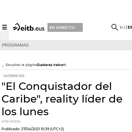
☰
EU
E
EN DIRECTO
PROGRAMAS
Escuchar la página
Euskaraz irakurri
AUDIENCIAS
"El Conquistador del
Caribe", reality líder de
los lunes
EITB MEDIA
Publicado:
27/04/2021
10:39
(UTC+2)