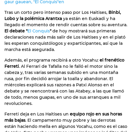
gaur gauean, "El Conquis"en
Tras un corto pero intenso paso por Los Haitises,
Binbi,
Lobo y la polémica Arantxa
ya están en Euskadi y ha
llegado el momento de rendir cuentas sobre su aventura.
El debate "
El Conquis
"
de hoy mostrará sus primeras
declaraciones nada más salir de Los Haitises y en el plató
les esperan conquistólogos y exparticipantes, así que la
marcha está asegurada.
Además, el programa recibirá a otro Yocahu:
el frenético
Ferreti
. Al Ferrari de Tafalla no le falló el motor sino la
cabeza y, tras varias semanas subido en una montaña
rusa, por fin decidió arrojar la toalla y abandonar. El
miércoles explicará sus razones a Patxi Alonso en el
debate y se reencontrará con las Atabey, a las que llamó
de todo, menos guapas, en uno de sus arranques a mil
revoluciones.
Ferreti deja en Los Haitises un
equipo rojo en sus horas
más bajas
. El campamento muy pobre y las derrotas
están haciendo mella en algunos Yocahu, como es el caso