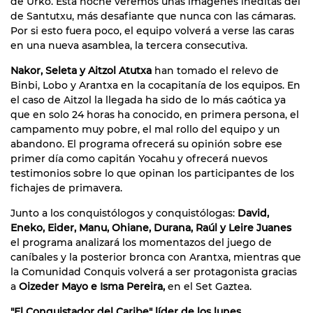
de Urko. Esta noche veremos unas imágenes inéditas del
de Santutxu, más desafiante que nunca con las cámaras.
Por si esto fuera poco, el equipo volverá a verse las caras
en una nueva asamblea, la tercera consecutiva.
Nakor, Seleta y Aitzol Atutxa
han tomado el relevo de
Binbi, Lobo y Arantxa en la cocapitanía de los equipos. En
el caso de Aitzol la llegada ha sido de lo más caótica ya
que en solo 24 horas ha conocido, en primera persona, el
campamento muy pobre, el mal rollo del equipo y un
abandono. El programa ofrecerá su opinión sobre ese
primer día como capitán Yocahu y ofrecerá nuevos
testimonios sobre lo que opinan los participantes de los
fichajes de primavera.
Junto a los conquistólogos y conquistólogas:
David,
Eneko, Eider, Manu, Ohiane, Durana, Raúl y Leire Juanes
el programa analizará los momentazos del juego de
caníbales y la posterior bronca con Arantxa, mientras que
la Comunidad Conquis volverá a ser protagonista gracias
a
Oizeder Mayo e Isma Pereira,
en el Set Gaztea.
"El Conquistador del Caribe" líder de los lunes