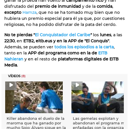
ganar la prueba han vuelto al
campamento rico
y han
disfrutado del
premio de inmunidad
y de la
comida
,
excepto
Hamza
, que no se ha tomado muy bien que no
hubiera un premio especial para él ya que, por cuestiones
religiosas, no ha podido disfrutar de la pata del cerdo.
No te pierdas "
El Conquistador del Caribe
"
los
lunes
, a las
22:30
, en
ETB2, eitb.eus y en la APP de "El Conquis"
.
Además, se pueden ver
todos los episodios a la carta
,
tanto en la
APP del programa como en la de
EITB
Nahieran
y en el resto de
plataformas digitales de EITB
Media
.
VÍDEOS
(8)
Killer abandona el duelo de la
Las gemelas explotan y
maroma que ha ganado por
abandonan el programa mu
mucho Sojo; Álvaro sigue en la
enfadadas con la organizació