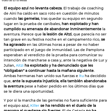
vídeo de EITB Media
El equipo azul no levanta cabeza
. El trabajo de coaching
de Aini ha caído en saco roto en cuestión de minutos
cuando
las gemelas
, tras quedar su equipo en segundo
lugar en la prueba de caníbales,
han explotado y han
cumplido su amenaza de abandonar inminentemente
la
aventura. Parece que
la lesión de Aitzi
, que parecía no ser
tan grave en su festiva noche en el campamento rico,
se
ha agravado
en las últimas horas a pesar de no haber
participado en el juego de inmunidad. Las de Pamplona
esperaban al veredicto de la prueba para comunicar su
intención de marcharse a casa y, ante la negativa de Lur y
Julian,
Aitzi
ha explotado y ha denunciado que les
"obligaban" a continuar hasta la mañana siguiente
.
Ambas hermanas han unido sus fuerzas e
Itu
ha decidido
que,
ante la supuesta injusticia
,
ella también abandonaba
la aventura
pese a haber pedido en los últimos días que
se le diera una oportunidad.
Y por si la marcha de las gemelas no fuera suficiente para
el equipo azul,
Killer
se ha rendido en el duelo de la
maroma al quedarse sin fuerzas
. El de Getaria
no ha