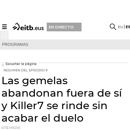
☰
EU
E
EN DIRECTO
PROGRAMAS
Escuchar la página
RESUMEN DEL EPISODIO 9
Las gemelas
abandonan fuera de sí
y Killer7 se rinde sin
acabar el duelo
EITB MEDIA