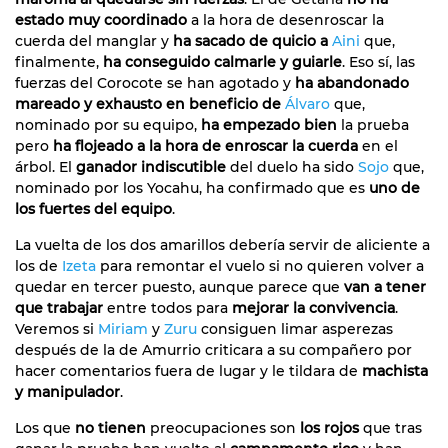
estado muy coordinado
a la hora de desenroscar la
cuerda del manglar y
ha sacado de quicio a
Aini
que,
finalmente,
ha conseguido calmarle y guiarle
. Eso sí, las
fuerzas del Corocote se han agotado y
ha abandonado
mareado y exhausto en beneficio de
Álvaro
que,
nominado por su equipo,
ha empezado bien
la prueba
pero
ha flojeado a la hora de enroscar la cuerda
en el
árbol. El
ganador indiscutible
del duelo ha sido
Sojo
que,
nominado por los Yocahu, ha confirmado que es
uno de
los fuertes del equipo
.
La vuelta de los dos amarillos debería servir de aliciente a
los de
Izeta
para remontar el vuelo si no quieren volver a
quedar en tercer puesto, aunque parece que
van a tener
que trabajar
entre todos para
mejorar la convivencia
.
Veremos si
Miriam
y
Zuru
consiguen limar asperezas
después de la de Amurrio criticara a su compañero por
hacer comentarios fuera de lugar y le tildara de
machista
y manipulador
.
Los que
no tienen
preocupaciones son
los rojos
que tras