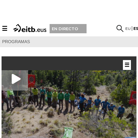
☰
EU
E
EN DIRECTO
PROGRAMAS
☰