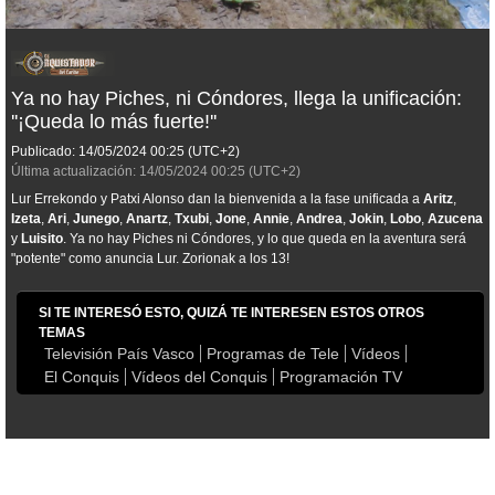
Ya no hay Piches, ni Cóndores, llega la unificación:
''¡Queda lo más fuerte!''
Publicado:
14/05/2024
00:25
(UTC+2)
Última actualización:
14/05/2024
00:25
(UTC+2)
Lur Errekondo y Patxi Alonso dan la bienvenida a la fase unificada a
Aritz
,
Izeta
,
Ari
,
Junego
,
Anartz
,
Txubi
,
Jone
,
Annie
,
Andrea
,
Jokin
,
Lobo
,
Azucena
y
Luisito
. Ya no hay Piches ni Cóndores, y lo que queda en la aventura será
"potente" como anuncia Lur. Zorionak a los 13!
SI TE INTERESÓ ESTO, QUIZÁ TE INTERESEN ESTOS OTROS
TEMAS
Televisión País Vasco
Programas de Tele
Vídeos
El Conquis
Vídeos del Conquis
Programación TV