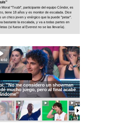
uis''
 Moral "Txubi", participante del equipo Cóndor, es
zo, tiene 18 años y es monitor de escalada. Dice
s un chico joven y enérgico que la puede "petar".
na bastante la escalada, y va a todas partes en
etas (si fuese al Everest no se las llevaría).
4:02
bi: ''No me considero un showman
dé mucho juego, pero al final acabé
tándome''