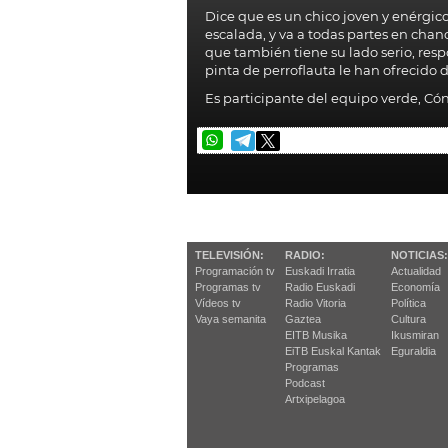
Dice que es un chico joven y enérgico
escalada, y va a todas partes en chancl
que también tiene su lado serio, res
pinta de perroflauta le han ofrecido 
Es participante del equipo verde, Có
TELEVISIÓN:
RADIO:
NOTICIAS:
Programación tv
Euskadi Irratia
Actualidad
Programas tv
Radio Euskadi
Economía
Vídeos tv
Radio Vitoria
Política
Vaya semanita
Gaztea
Cultura
EITB Musika
Ikusmiran
EiTB Euskal Kantak
Eguraldia
Programas
Podcast
Artxipelagoa