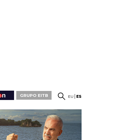
GRUPO EITB
EU
ES