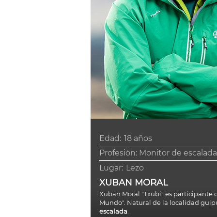
Edad:
18 años
Profesión: Monitor de escalad
Lugar:
Lezo
XUBAN MORAL
Xuban Moral "Txubi" es participante d
Mundo". Natural de la localidad gu
escalada
.