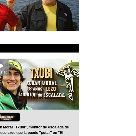
1:10
 Moral ''Txubi'', monitor de escalada de
que cree que la puede ''petar'' en ''El