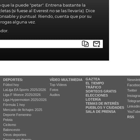
 que la puede "petar". Entrena bastante la
etas (si fuese al Everest no se las llevaría). Dice
ponsable y puntual. Riendo, cuenta que por su
drogas alguna vez.
ndor.
GAZTEA
DEPORTES:
VÍDEO MULTIMEDIA
Newslet
EL TIEMPO
Fútbol hoy
Top Vídeos
Facebo
TRÁFICO
LaLiga EA Sports 2025/2026
Fotos
Twitter
SORTEOS GRATIS
Liga F Moeve 2025/2026
Audios
ELECCIONES
Instagr
LOTERÍA
Liga Hypermotion 2025/2026
Telegra
TEMAS DE INTERÉS
Fórmula 1 hoy
Linkedin
PUEBLOS Y CIUDADES
Mercado de fichajes 2025
SALA DE PRENSA
YouTub
Deporte Femenino
RSS
Pelota
Ciclismo
Baloncesto
Otros deportes
Deporte en directo