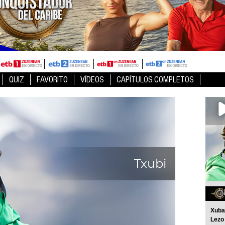
QUIZ
FAVORITO
VÍDEOS
CAPÍTULOS COMPLETOS
Txubi
Xuban
Lezo 