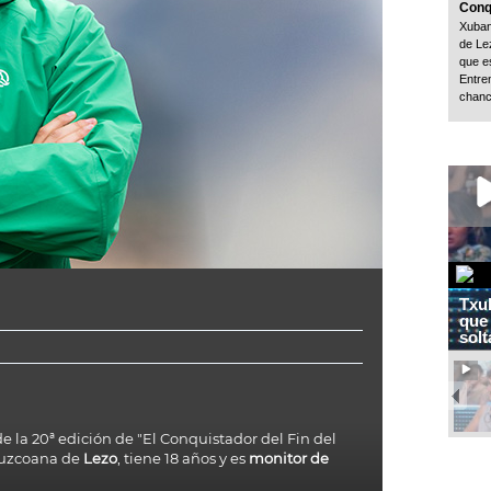
Conq
Xuban
de Le
que e
Entre
chancl
Txu
que 
sol
a
e la 20ª edición de "El Conquistador del Fin del
ipuzcoana de
Lezo
, tiene 18 años y es
monitor de