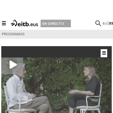
☰
EU
E
EN DIRECTO
PROGRAMAS
☰