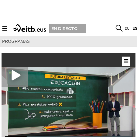
☰
EU
E
EN DIRECTO
PROGRAMAS
☰