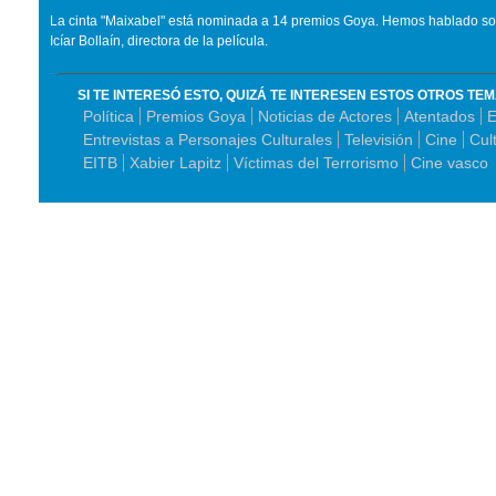
La cinta "Maixabel" está nominada a 14 premios Goya. Hemos hablado sob
Icíar Bollaín, directora de la película.
SI TE INTERESÓ ESTO, QUIZÁ TE INTERESEN ESTOS OTROS TE
Política
Premios Goya
Noticias de Actores
Atentados
Entrevistas a Personajes Culturales
Televisión
Cine
Cul
EITB
Xabier Lapitz
Víctimas del Terrorismo
Cine vasco