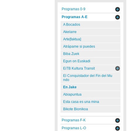
Programas 0-9
Programas A-E
A Bocados
Akelarre
Arte[faktua]
Atrápame si puedes
Biba Zuek
Egun on Euskadi
EiTB Kultura Transit
El Conquistador del Fin del Mu
ndo
En Jake
Abiapuntua
Esta casa es una mina
Bikote Bionikoa
Programas F-K
Programas L-O