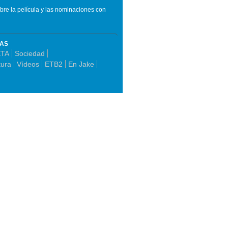
re la película y las nominaciones con
MAS
ETA
Sociedad
tura
Vídeos
ETB2
En Jake