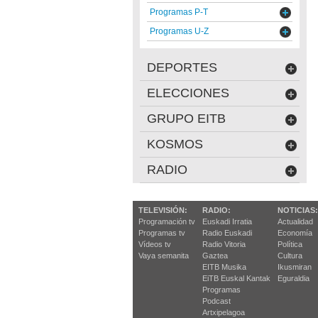
Programas P-T
Programas U-Z
DEPORTES
ELECCIONES
GRUPO EITB
KOSMOS
RADIO
TELEVISIÓN:
RADIO:
NOTICIAS:
Programación tv
Euskadi Irratia
Actualidad
Programas tv
Radio Euskadi
Economía
Vídeos tv
Radio Vitoria
Política
Vaya semanita
Gaztea
Cultura
EITB Musika
Ikusmiran
EiTB Euskal Kantak
Eguraldia
Programas
Podcast
Artxipelagoa