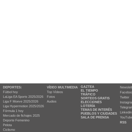
GAZTEA
DEPORTES:
VÍDEO MULTIMEDIA
Newslet
EL TIEMPO
Fútbol hoy
Top Vídeos
Facebo
TRÁFICO
LaLiga EA Sports 2025/2026
Fotos
Twitter
SORTEOS GRATIS
Liga F Moeve 2025/2026
Audios
ELECCIONES
Instagr
LOTERÍA
Liga Hypermotion 2025/2026
Telegra
TEMAS DE INTERÉS
Fórmula 1 hoy
Linkedin
PUEBLOS Y CIUDADES
Mercado de fichajes 2025
SALA DE PRENSA
YouTub
Deporte Femenino
RSS
Pelota
Ciclismo