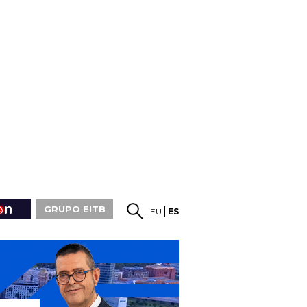
GRUPO EITB
EU
ES