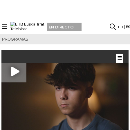
☰
EU
E
EN DIRECTO
PROGRAMAS
☰