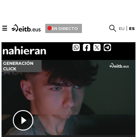
☰
EN DIRECTO
EU
ES
Facebook
Twitter
Whatsapp
Telegram
GENERACIÓN
CLICK