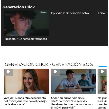
Generación Click
Episodio 2: Generación bótox
Episodio
Episodio 1: Generación fármacos
GENERACIÓN CLICK - GENERACIÓN S.O.S.
Yara, de 15 años: ''No desconecto
Ander, su primer día sin su
''Te pue
del móvil; duermo con él debajo
teléfono móvil: ''He sentido
está vie
de la almohada''
literalmente que me moría; uso
cuenta q
el móvil para vivir''
temas de