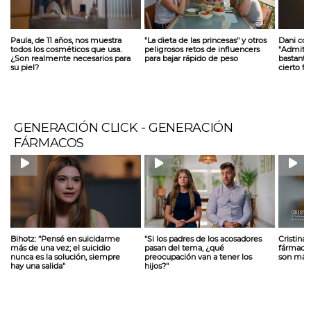
Paula, de 11 años, nos muestra
''La dieta de las princesas'' y otros
Dani com
todos los cosméticos que usa.
peligrosos retos de influencers
''Admito
¿Son realmente necesarios para
para bajar rápido de peso
bastante
su piel?
cierto fís
GENERACIÓN CLICK - GENERACIÓN
FÁRMACOS
Bihotz: ''Pensé en suicidarme
''Si los padres de los acosadores
Cristina
más de una vez; el suicidio
pasan del tema, ¿qué
fármaco
nunca es la solución, siempre
preocupación van a tener los
son más 
hay una salida''
hijos?''