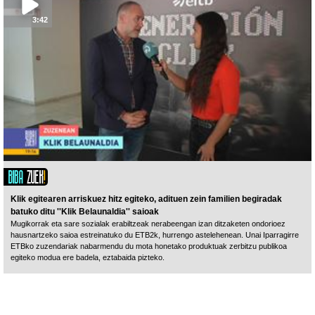
3:42
Klik egitearen arriskuez hitz egiteko, adituen zein familien begiradak
batuko ditu ''Klik Belaunaldia'' saioak
Mugikorrak eta sare sozialak erabiltzeak nerabeengan izan ditzaketen ondorioez
hausnartzeko saioa estreinatuko du ETB2k, hurrengo astelehenean. Unai Iparragirre
ETBko zuzendariak nabarmendu du mota honetako produktuak zerbitzu publikoa
egiteko modua ere badela, eztabaida pizteko.