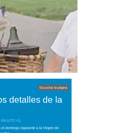
Escuchar la página
os detalles de la
4:49
(UTC+1)
 el domingo siguiente a la Virgen de