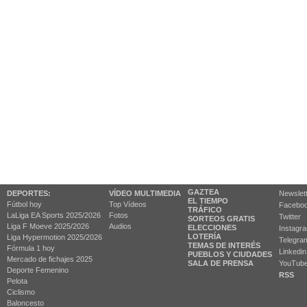
GAZTEA
DEPORTES:
VÍDEO MULTIMEDIA
Newslet
EL TIEMPO
Fútbol hoy
Top Vídeos
Facebo
TRÁFICO
LaLiga EA Sports 2025/2026
Fotos
Twitter
SORTEOS GRATIS
Liga F Moeve 2025/2026
Audios
ELECCIONES
Instagr
LOTERÍA
Liga Hypermotion 2025/2026
Telegra
TEMAS DE INTERÉS
Fórmula 1 hoy
Linkedin
PUEBLOS Y CIUDADES
Mercado de fichajes 2025
SALA DE PRENSA
YouTub
Deporte Femenino
RSS
Pelota
Ciclismo
Baloncesto