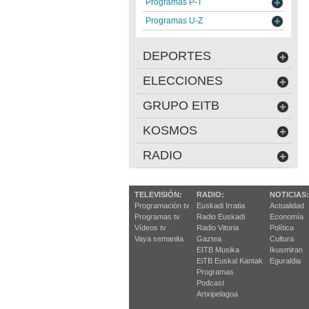
Programas P-T
Programas U-Z
DEPORTES
ELECCIONES
GRUPO EITB
KOSMOS
RADIO
TELEVISIÓN:
RADIO:
NOTICIAS:
Programación tv
Euskadi Irratia
Actualidad
Programas tv
Radio Euskadi
Economía
Vídeos tv
Radio Vitoria
Política
Vaya semanita
Gaztea
Cultura
EITB Musika
Ikusmiran
EiTB Euskal Kantak
Eguraldia
Programas
Podcast
Artxipelagoa