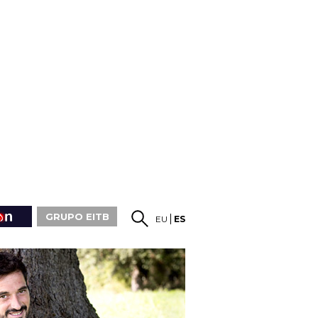
GRUPO EITB
EU
ES