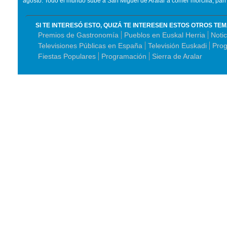
agosto. Todo el mundo sube a San Miguel de Aralar a comer morcilla, pan 
SI TE INTERESÓ ESTO, QUIZÁ TE INTERESEN ESTOS OTROS TE
Premios de Gastronomía
Pueblos en Euskal Herria
Noti
Televisiones Públicas en España
Televisión Euskadi
Prog
Fiestas Populares
Programación
Sierra de Aralar