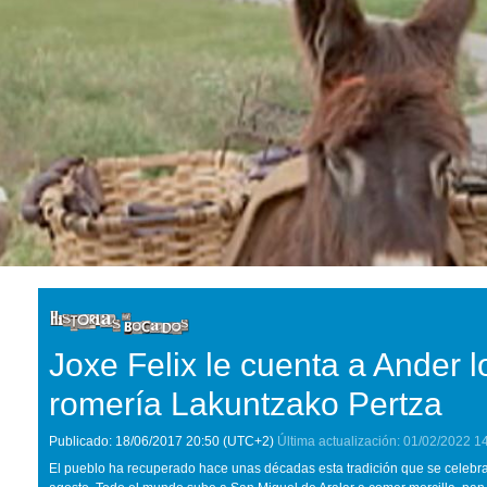
Joxe Felix le cuenta a Ander l
romería Lakuntzako Pertza
Publicado:
18/06/2017
20:50
(UTC+2)
Última actualización:
01/02/2022
1
El pueblo ha recuperado hace unas décadas esta tradición que se celebra