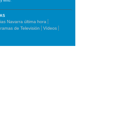
y vino.
MAS
cias Navarra última hora
ramas de Televisión
Vídeos