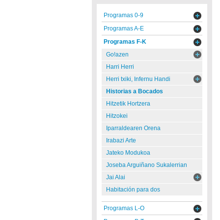
Programas 0-9
Programas A-E
Programas F-K
Go!azen
Harri Herri
Herri txiki, Infernu Handi
Historias a Bocados
Hitzetik Hortzera
Hitzokei
Iparraldearen Orena
Irabazi Arte
Jateko Modukoa
Joseba Arguiñano Sukalerrian
Jai Alai
Habitación para dos
Programas L-O