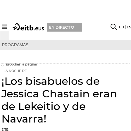
☰
EU
E
EN DIRECTO
PROGRAMAS
Escuchar la página
LA NOCHE DE...
¡Los bisabuelos de
Jessica Chastain eran
de Lekeitio y de
Navarra!
EITB