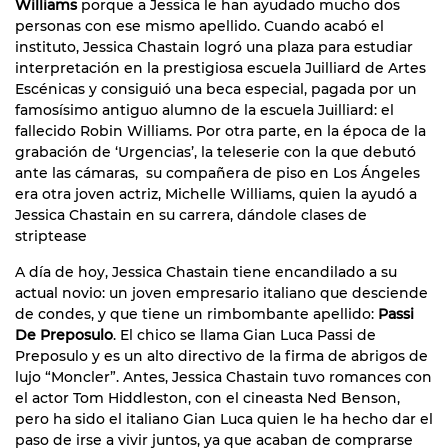
Williams
porque a Jessica le han ayudado mucho dos
personas con ese mismo apellido. Cuando acabó el
instituto, Jessica Chastain logró una plaza para estudiar
interpretación en la prestigiosa escuela Juilliard de Artes
Escénicas y consiguió una beca especial, pagada por un
famosísimo antiguo alumno de la escuela Juilliard: el
fallecido Robin Williams. Por otra parte, en la época de la
grabación de ‘Urgencias’, la teleserie con la que debutó
ante las cámaras, su compañera de piso en Los Ángeles
era otra joven actriz, Michelle Williams, quien la ayudó a
Jessica Chastain en su carrera, dándole clases de
striptease
A día de hoy, Jessica Chastain tiene encandilado a su
actual novio: un joven empresario italiano que desciende
de condes, y que tiene un rimbombante apellido:
Passi
De Preposulo
. El chico se llama Gian Luca Passi de
Preposulo y es un alto directivo de la firma de abrigos de
lujo “Moncler”. Antes, Jessica Chastain tuvo romances con
el actor Tom Hiddleston, con el cineasta Ned Benson,
pero ha sido el italiano Gian Luca quien le ha hecho dar el
paso de irse a vivir juntos, ya que acaban de comprarse