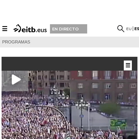
☰
EU
E
EN DIRECTO
PROGRAMAS
☰