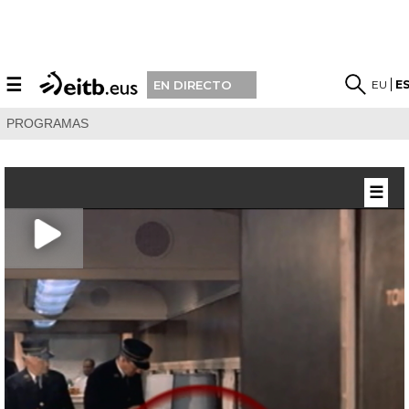
☰
EU
E
EN DIRECTO
PROGRAMAS
☰