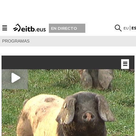
☰
EU
E
EN DIRECTO
PROGRAMAS
☰