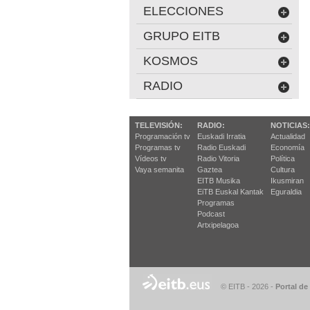
ELECCIONES
GRUPO EITB
KOSMOS
RADIO
TELEVISIÓN:
RADIO:
NOTICIAS:
Programación tv
Euskadi Irratia
Actualidad
Programas tv
Radio Euskadi
Economía
Vídeos tv
Radio Vitoria
Política
Vaya semanita
Gaztea
Cultura
EITB Musika
Ikusmiran
EiTB Euskal Kantak
Eguraldia
Programas
Podcast
Artxipelagoa
© EITB - 2026
-
Portal de