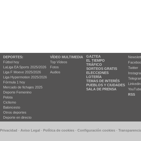
GAZTEA
DEPORTES:
VÍDEO MULTIMEDIA
Newslet
EL TIEMPO
Fútbol hoy
Top Vídeos
Facebo
TRÁFICO
LaLiga EA Sports 2025/2026
Fotos
Twitter
SORTEOS GRATIS
Liga F Moeve 2025/2026
Audios
ELECCIONES
Instagr
LOTERÍA
Liga Hypermotion 2025/2026
Telegra
TEMAS DE INTERÉS
Fórmula 1 hoy
Linkedin
PUEBLOS Y CIUDADES
Mercado de fichajes 2025
SALA DE PRENSA
YouTub
Deporte Femenino
RSS
Pelota
Ciclismo
Baloncesto
Otros deportes
Deporte en directo
 Privacidad
-
Aviso Legal
-
Política de cookies
-
Configuración cookies
-
Transparenci