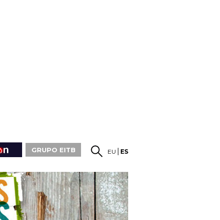
GRUPO EITB
EU
ES