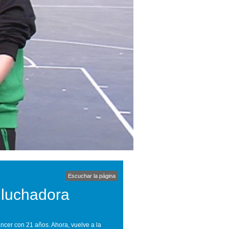
Escuchar la página
 luchadora
áncer con 21 años. Ahora, vuelve a la