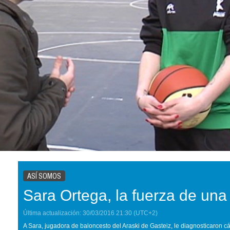
ASÍ SOMOS
Sara Ortega, la fuerza de una
Última actualización:
30/03/2016
21:30
(UTC+2)
A Sara, jugadora de baloncesto del Araski de Gasteiz, le diagnosticaron c