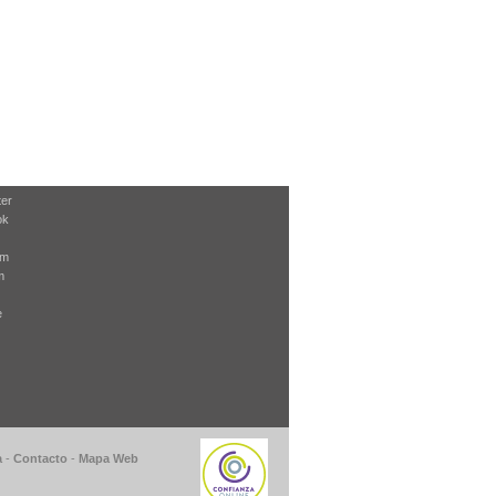
ter
ok
am
m
e
a
-
Contacto
-
Mapa Web