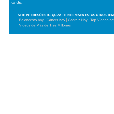
cancha.
SI TE INTERESÓ ESTO, QUIZÁ TE INTERESEN ESTOS OTROS TE
Baloncesto hoy
Cáncer hoy
Gasteiz Hoy
Top Vídeos ho
Vídeos de Más de Tres Millones