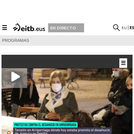
☰
EU
E
EN DIRECTO
PROGRAMAS
☰