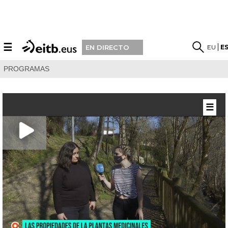
☰
EU
E
EN DIRECTO
PROGRAMAS
☰