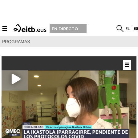
☰
EU
E
EN DIRECTO
PROGRAMAS
☰