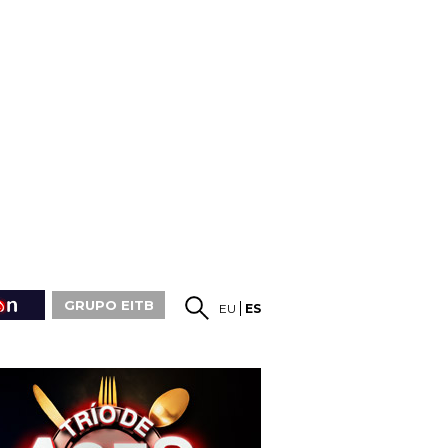
GRUPO EITB
EU
ES