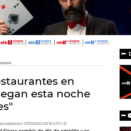
estaurantes en
juegan esta noche
es"
actualización:
07/10/2022
00:19
(UTC+2)