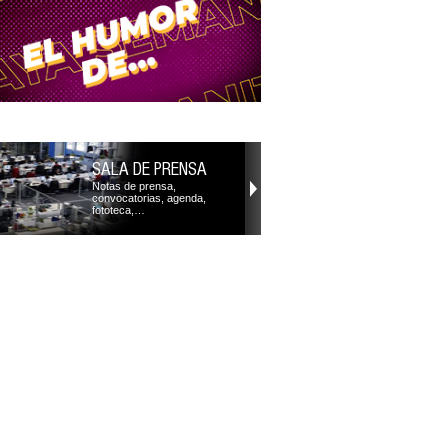
SALA DE PRENSA
Notas de prensa,
convocatorias, agenda,
fototeca,…