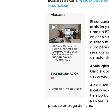
Euskaraz irakurri:
Arazoak dituzten 
Ases" saioan
VÍDEOS
(1)
El concurs
emisión
y 
time en ET
enviar a s
quieren me
El Casa Galicia de
duro para 
Bilbao, el Artza de
Bermeo y el Guria
será, como
de Elorrio se la
ganador de
juegan hoy en
''Trío de Ases''
Anais Igle
Galicia,
don
MÁS INFORMACIÓN
decoración
(1)
Alex Duke
Web de "Trío de Ases"
local cuyo
tiempo bus
país con la
picas se entrega de lleno.