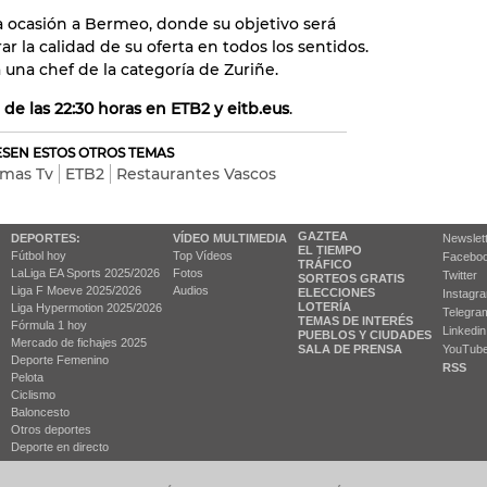
a ocasión a Bermeo, donde su objetivo será
ar la calidad de su oferta en todos los sentidos.
 una chef de la categoría de Zuriñe.
r de las 22:30 horas en ETB2 y eitb.eus
.
RESEN ESTOS OTROS TEMAS
mas Tv
ETB2
Restaurantes Vascos
GAZTEA
DEPORTES:
VÍDEO MULTIMEDIA
Newslet
EL TIEMPO
Fútbol hoy
Top Vídeos
Facebo
TRÁFICO
LaLiga EA Sports 2025/2026
Fotos
Twitter
SORTEOS GRATIS
Liga F Moeve 2025/2026
Audios
ELECCIONES
Instagr
LOTERÍA
Liga Hypermotion 2025/2026
Telegra
TEMAS DE INTERÉS
Fórmula 1 hoy
Linkedin
PUEBLOS Y CIUDADES
Mercado de fichajes 2025
SALA DE PRENSA
YouTub
Deporte Femenino
RSS
Pelota
Ciclismo
Baloncesto
Otros deportes
Deporte en directo