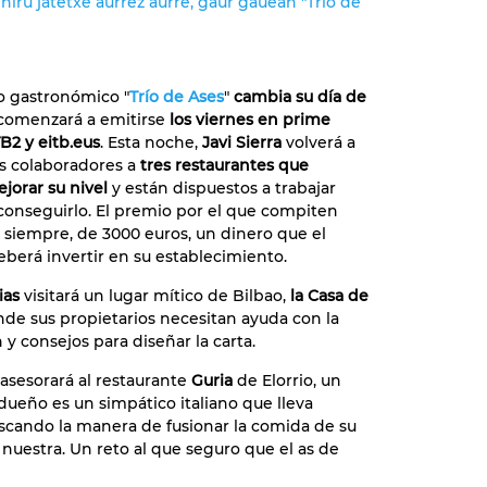
hiru jatetxe aurrez aurre, gaur gauean "Trío de
o gastronómico "
Trío de Ases
"
cambia su día de
comenzará a emitirse
los viernes en prime
B2 y eitb.eus
. Esta noche,
Javi Sierra
volverá a
us colaboradores a
tres restaurantes que
jorar su nivel
y están dispuestos a trabajar
conseguirlo. El premio por el que compiten
 siempre, de 3000 euros, un dinero que el
berá invertir en su establecimiento.
sias
visitará un lugar mítico de Bilbao,
la Casa de
de sus propietarios necesitan ayuda con la
 y consejos para diseñar la carta.
asesorará al restaurante
Guria
de Elorrio, un
 dueño es un simpático italiano que lleva
cando la manera de fusionar la comida de su
 nuestra. Un reto al que seguro que el as de