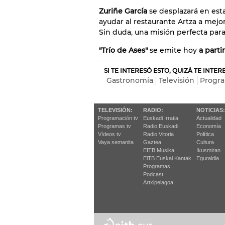
Zuriñe García
se desplazará en est
ayudar al restaurante Artza a mejor
Sin duda, una misión perfecta para
"Trío de Ases"
se emite hoy
a parti
SI TE INTERESÓ ESTO, QUIZÁ TE INTE
Gastronomía
Televisión
Progra
TELEVISIÓN:
RADIO:
NOTICIAS:
Programación tv
Euskadi Irratia
Actualidad
Programas tv
Radio Euskadi
Economía
Vídeos tv
Radio Vitoria
Política
Vaya semanita
Gaztea
Cultura
EITB Musika
Ikusmiran
EiTB Euskal Kantak
Eguraldia
Programas
Podcast
Artxipelagoa