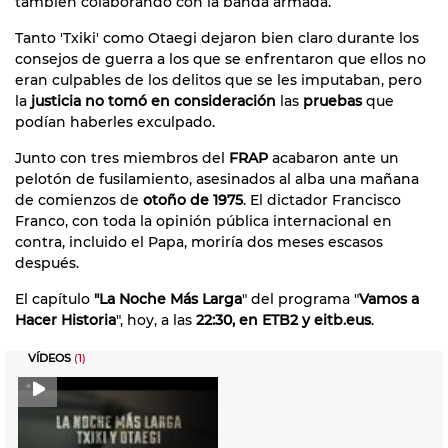
también colaborando con la banda armada.
Tanto 'Txiki' como Otaegi dejaron bien claro durante los
consejos de guerra a los que se enfrentaron que ellos no
eran culpables de los delitos que se les imputaban, pero
la
justicia no tomó en consideración
las
pruebas
que
podían haberles exculpado.
Junto con tres miembros del
FRAP
acabaron ante un
pelotón de fusilamiento, asesinados al alba una mañana
de comienzos de
otoño de 1975
. El dictador Francisco
Franco, con toda la opinión pública internacional en
contra, incluido el Papa, moriría dos meses escasos
después.
El capítulo
"La Noche Más Larga
" del programa "
Vamos a
Hacer Historia
", hoy, a las
22:30, en ETB2 y eitb.eus
.
VÍDEOS
(1)