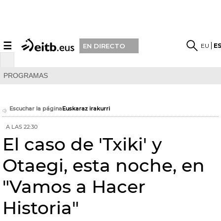
☰
EU
E
EN DIRECTO
PROGRAMAS
Escuchar la página
Euskaraz irakurri
A LAS 22:30
El caso de 'Txiki' y
Otaegi, esta noche, en
"Vamos a Hacer
Historia"