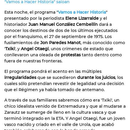
"Vamos a Hacer Historia" saioan
Esta noche, el programa "
Vamos a Hacer Historia
"
presentado por la periodista
Elene Lizarralde
y el
historiador
Juan Manuel González Cembellín
dará a
conocer los destinos de dos de los últimos ejecutados
por el franquismo, el 27 de septiembre de 1975. Los
fusilamientos de
Jon Paredes Manot
, más conocido como
'
Txiki
', y
Angel Otaegi
, unos crímenes de estado que
conllevaron una oleada de
protestas
tanto dentro como
fuera de nuestras fronteras.
El programa pondrá el acento en las múltiples
irregularidades
que se sucedieron
durante los juicios
, los
cuales sólo pretendían revestir de legalidad una decisión
que el Régimen ya había tomado de antemano.
A través de sus familiares sabremos cómo era 'Txiki', un
chico idealista venido de Extremadura y que al mudarse a
Zarautz se sumerge de lleno en la cultura vasca y que
terminó integrado en la ETA. Y Angel Otaegi, fue un joven
vasco nacido y criado en el valle de Urola, que acabó