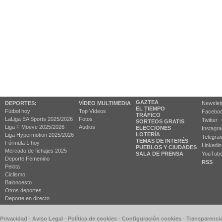
GAZTEA
DEPORTES:
VÍDEO MULTIMEDIA
Newslet
EL TIEMPO
Fútbol hoy
Top Vídeos
Facebo
TRÁFICO
LaLiga EA Sports 2025/2026
Fotos
Twitter
SORTEOS GRATIS
Liga F Moeve 2025/2026
Audios
ELECCIONES
Instagr
LOTERÍA
Liga Hypermotion 2025/2026
Telegra
TEMAS DE INTERÉS
Fórmula 1 hoy
Linkedin
PUEBLOS Y CIUDADES
Mercado de fichajes 2025
SALA DE PRENSA
YouTub
Deporte Femenino
RSS
Pelota
Ciclismo
Baloncesto
Otros deportes
Deporte en directo
 Privacidad
-
Aviso Legal
-
Política de cookies
-
Configuración cookies
-
Transparenci