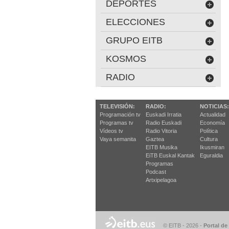
DEPORTES
ELECCIONES
GRUPO EITB
KOSMOS
RADIO
TELEVISIÓN:
RADIO:
NOTICIAS:
Programación tv
Euskadi Irratia
Actualidad
Programas tv
Radio Euskadi
Economía
Vídeos tv
Radio Vitoria
Política
Vaya semanita
Gaztea
Cultura
EITB Musika
Ikusmiran
EiTB Euskal Kantak
Eguraldia
Programas
Podcast
Artxipelagoa
© EITB - 2026
-
Portal de