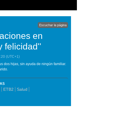
Escuchar la página
caciones en
 felicidad''
:20
(UTC+1)
s dos hijas, sin ayuda de ningún familiar.
rido.
MAS
ETB2
Salud