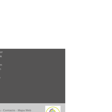
ter
ok
am
m
e
a
-
Contacto
-
Mapa Web