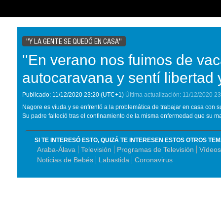
''Y LA GENTE SE QUEDÓ EN CASA''
''En verano nos fuimos de va
autocaravana y sentí libertad y
Publicado:
11/12/2020
23:20
(UTC+1)
Última actualización:
11/12/2020
23
Nagore es viuda y se enfrentó a la problemática de trabajar en casa con su
Su padre falleció tras el confinamiento de la misma enfermedad que su ma
SI TE INTERESÓ ESTO, QUIZÁ TE INTERESEN ESTOS OTROS TE
Araba-Álava
Televisión
Programas de Televisión
Vídeos
Noticias de Bebés
Labastida
Coronavirus