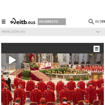
☰
EU
E
EN DIRECTO
PAPA LEÓN XIV
☰