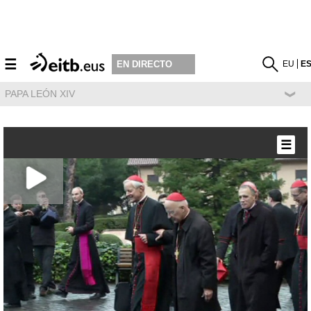
☰
EU
E
EN DIRECTO
PAPA LEÓN XIV
☰