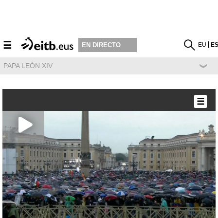
☰
EU
E
EN DIRECTO
PAPA LEÓN XIV
☰