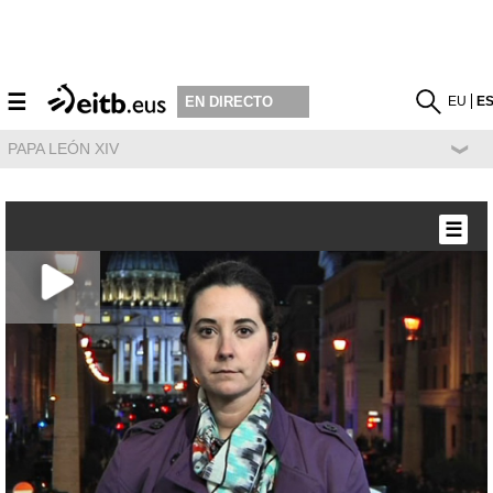
☰
EU
E
EN DIRECTO
PAPA LEÓN XIV
☰