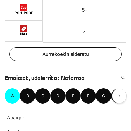
5
=
PSN-PSOE
4
NA+
Aurrekoekin alderatu
Emaitzak, udalerrika : Nafarroa
A
B
C
D
E
F
G
H
Abaigar