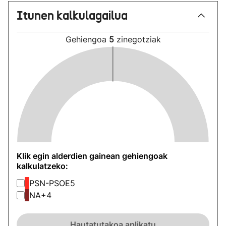
Itunen kalkulagailua
Gehiengoa
5
zinegotziak
Klik egin alderdien gainean gehiengoak
kalkulatzeko:
PSN-PSOE
5
NA+
4
Hautatutakoa aplikatu