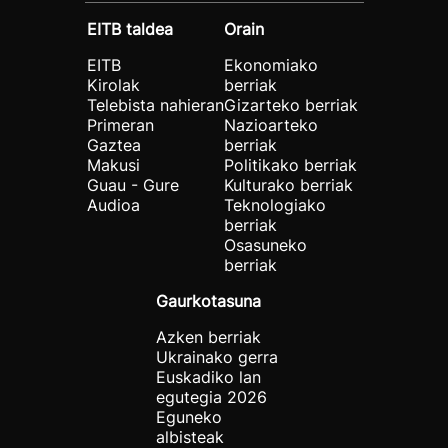
EITB taldea
Orain
EITB
Ekonomiako
Kirolak
berriak
Telebista nahieran
Gizarteko berriak
Primeran
Nazioarteko
Gaztea
berriak
Makusi
Politikako berriak
Guau - Gure
Kulturako berriak
Audioa
Teknologiako
berriak
Osasuneko
berriak
Gaurkotasuna
Azken berriak
Ukrainako gerra
Euskadiko lan
egutegia 2026
Eguneko
albisteak