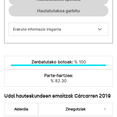
Hautatutakoa garbitu
Erakutsi informazio irisgarria
Zenbatutako botoak:
% 100
Parte-hartzea:
% 82.30
Udal hauteskundeen emaitzak Cárcarren 2019
Alderdia
Zinegotziak