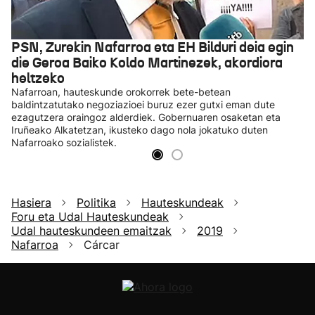
PSN, Zurekin Nafarroa eta EH Bilduri deia egin
die Geroa Baiko Koldo Martinezek, akordiora
heltzeko
Nafarroan, hauteskunde orokorrek bete-betean
baldintzatutako negoziazioei buruz ezer gutxi eman dute
ezagutzera oraingoz alderdiek. Gobernuaren osaketan eta
Iruñeako Alkatetzan, ikusteko dago nola jokatuko duten
Nafarroako sozialistek.
Hasiera
Politika
Hauteskundeak
Foru eta Udal Hauteskundeak
Udal hauteskundeen emaitzak
2019
Nafarroa
Cárcar