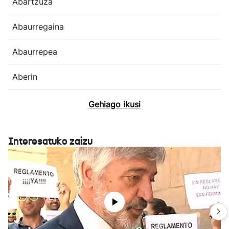
Abartzuza
Abaurregaina
Abaurrepea
Aberin
Gehiago ikusi
Interesatuko zaizu