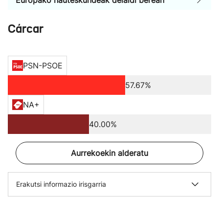
Europako hauteskundeak deialdi berean
Cárcar
PSN-PSOE
57.67%
NA+
40.00%
Aurrekoekin alderatu
Erakutsi informazio irisgarria