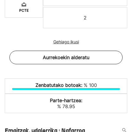
PCTE
2
Gehiago ikusi
Aurrekoekin alderatu
Zenbatutako botoak:
% 100
Parte-hartzea:
% 78.95
Emaitzak, udalerrika : Nafarroa