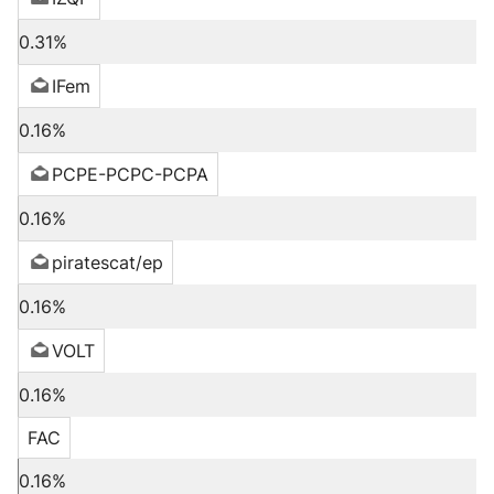
0.31%
IFem
0.16%
PCPE-PCPC-PCPA
0.16%
piratescat/ep
0.16%
VOLT
0.16%
FAC
0.16%