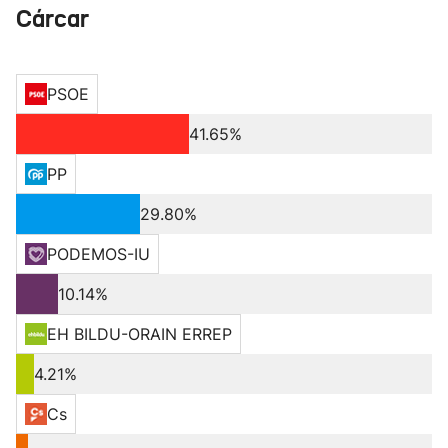
Cárcar
PSOE
41.65%
PP
29.80%
PODEMOS-IU
10.14%
EH BILDU-ORAIN ERREP
4.21%
Cs