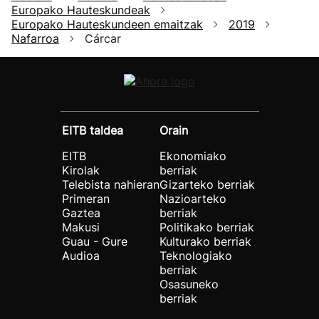
Europako Hauteskundeak
Europako Hauteskundeen emaitzak
2019
Nafarroa
Cárcar
EITB taldea
Orain
EITB
Ekonomiako
Kirolak
berriak
Telebista nahieran
Gizarteko berriak
Primeran
Nazioarteko
Gaztea
berriak
Makusi
Politikako berriak
Guau - Gure
Kulturako berriak
Audioa
Teknologiako
berriak
Osasuneko
berriak