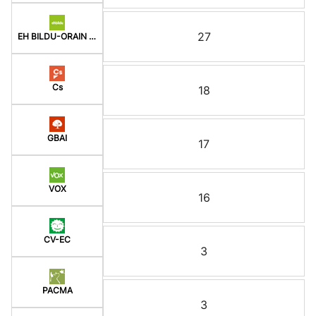
27
EH BILDU-ORAIN ERREP
Cs
18
GBAI
17
VOX
16
CV-EC
3
PACMA
3