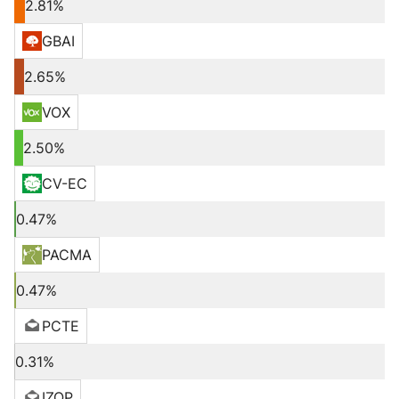
2.81%
GBAI
2.65%
VOX
2.50%
CV-EC
0.47%
PACMA
0.47%
PCTE
0.31%
IZQP