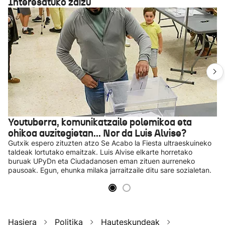
Interesatuko zaizu
Youtuberra, komunikatzaile polemikoa eta
ohikoa auzitegietan... Nor da Luis Alvise?
Gutxik espero zituzten atzo Se Acabo la Fiesta ultraeskuineko
taldeak lortutako emaitzak. Luis Alvise elkarte horretako
buruak UPyDn eta Ciudadanosen eman zituen aurreneko
pausoak. Egun, ehunka milaka jarraitzaile ditu sare sozialetan.
Hasiera
Politika
Hauteskundeak