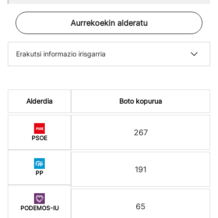
Aurrekoekin alderatu
Erakutsi informazio irisgarria
Alderdia
Boto kopurua
267
PSOE
191
PP
65
PODEMOS-IU