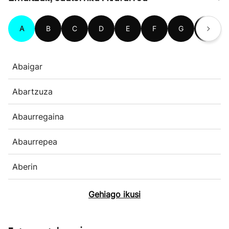
A
B
C
D
E
F
G
H
Abaigar
Abartzuza
Abaurregaina
Abaurrepea
Aberin
Gehiago ikusi