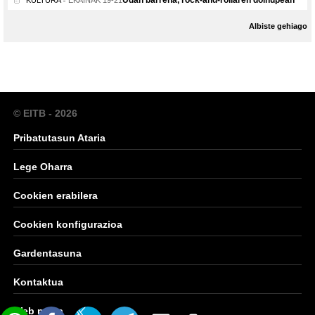
Albiste gehiago
© EITB - 2026
Pribatutasun Ataria
Lege Oharra
Cookien erabilera
Cookien konfigurazioa
Gardentasuna
Kontaktua
Web mapa