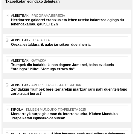
Txapelketan egindako debutean
ALBISTEAK
PROGRAMA BEREZIA
Herritarren galderei erantzun eta lehen urteko balantzea egingo du
lehendakariak, gaur, ETB2n
ALBISTEAK
ITZALALDIA
Orexa, estaldurarik gabe jarraitzen duen herria
ALBISTEAK
GATAZKA
Trumpek dio badakitela non dagoen Jamenei, baina ez dutela
"oraingoz" hilko: "Jomuga erraza da"
ALBISTEAK
AMERIKETAKO ESTATU BATUAK
Zer dakigu Trumpek bere izenarekin martxan jarri nahi duen telefono
zerbitzuari buruz?
KIROLA
KLUBEN MUNDUKO TXAPELKETA 2025
Monterreyk aurpegia eman du Interren aurka, Kluben Munduko
Txapelketan egindako debutean
Udan barrena, rock-and-rollaren doinupean
KULTURA
EKAINAK 19-21