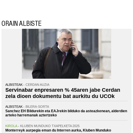
ORAIN ALBISTE
ALBISTEAK
CERDAN AUZIA
Servinabar enpresaren % 45aren jabe Cerdan
zela dioen dokumentu bat aurkitu du UCOk
ALBISTEAK
BILERA-SORTA
Sanchez EH Bildurekin eta EAJrekin bilduko da asteazkenean, alderdien
arteko harremanak aztertzeko
KIROLA
KLUBEN MUNDUKO TXAPELKETA 2025
Monterreyk aurpegia eman du Interren aurka, Kluben Munduko