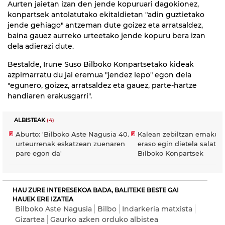
Aurten jaietan izan den jende kopuruari dagokionez,
konpartsek antolatutako ekitaldietan "adin guztietako
jende gehiago" antzeman dute goizez eta arratsaldez,
baina gauez aurreko urteetako jende kopuru bera izan
dela adierazi dute.
Bestalde, Irune Suso Bilboko Konpartsetako kideak
azpimarratu du jai eremua "jendez lepo" egon dela
"egunero, goizez, arratsaldez eta gauez, parte-hartze
handiaren erakusgarri".
ALBISTEAK
(4)
Aburto: 'Bilboko Aste Nagusia 40.
Kalean zebiltzan emakum
urteurrenak eskatzean zuenaren
eraso egin dietela salatu 
pare egon da'
Bilboko Konpartsek
HAU ZURE INTERESEKOA BADA, BALITEKE BESTE GAI
HAUEK ERE IZATEA
Bilboko Aste Nagusia
Bilbo
Indarkeria matxista
Gizartea
Gaurko azken orduko albistea