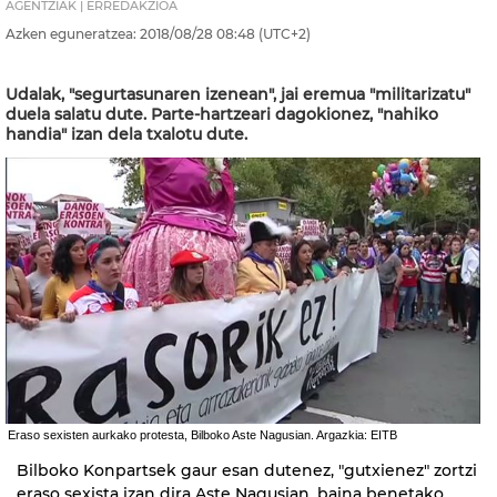
AGENTZIAK | ERREDAKZIOA
Azken eguneratzea:
2018/08/28
08:48
(UTC+2)
Udalak, "segurtasunaren izenean", jai eremua "militarizatu"
duela salatu dute. Parte-hartzeari dagokionez, "nahiko
handia" izan dela txalotu dute.
Eraso sexisten aurkako protesta, Bilboko Aste Nagusian. Argazkia: EITB
Bilboko Konpartsek gaur esan dutenez, "gutxienez" zortzi
eraso sexista izan dira Aste Nagusian, baina benetako