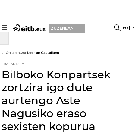
☰
EU
E
ZUZENEAN
Orria entzun
Leer en Castellano
BALANTZEA
Bilboko Konpartsek
zortzira igo dute
aurtengo Aste
Nagusiko eraso
sexisten kopurua