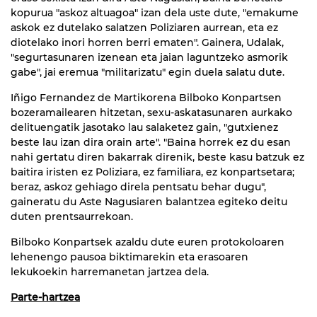
kopurua "askoz altuagoa" izan dela uste dute, "emakume
askok ez dutelako salatzen Poliziaren aurrean, eta ez
diotelako inori horren berri ematen". Gainera, Udalak,
"segurtasunaren izenean eta jaian laguntzeko asmorik
gabe", jai eremua "militarizatu" egin duela salatu dute.
Iñigo Fernandez de Martikorena Bilboko Konpartsen
bozeramailearen hitzetan, sexu-askatasunaren aurkako
delituengatik jasotako lau salaketez gain, "gutxienez
beste lau izan dira orain arte". "Baina horrek ez du esan
nahi gertatu diren bakarrak direnik, beste kasu batzuk ez
baitira iristen ez Poliziara, ez familiara, ez konpartsetara;
beraz, askoz gehiago direla pentsatu behar dugu",
gaineratu du Aste Nagusiaren balantzea egiteko deitu
duten prentsaurrekoan.
Bilboko Konpartsek azaldu dute euren protokoloaren
lehenengo pausoa biktimarekin eta erasoaren
lekukoekin harremanetan jartzea dela.
Parte-hartzea