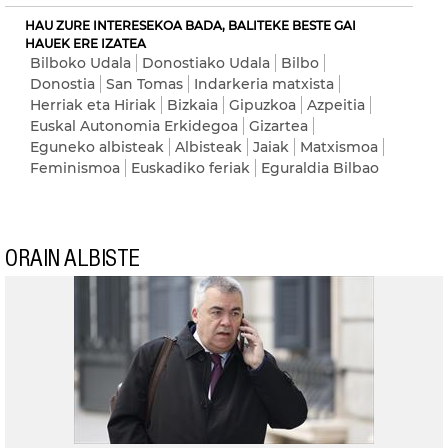
HAU ZURE INTERESEKOA BADA, BALITEKE BESTE GAI
HAUEK ERE IZATEA
Bilboko Udala
Donostiako Udala
Bilbo
Donostia
San Tomas
Indarkeria matxista
Herriak eta Hiriak
Bizkaia
Gipuzkoa
Azpeitia
Euskal Autonomia Erkidegoa
Gizartea
Eguneko albisteak
Albisteak
Jaiak
Matxismoa
Feminismoa
Euskadiko feriak
Eguraldia Bilbao
ORAIN ALBISTE