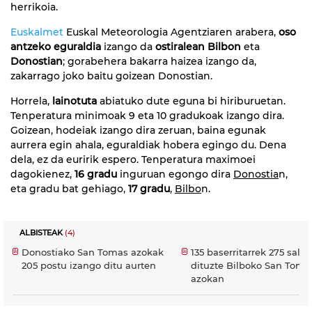
herrikoia.
Euskalmet
Euskal Meteorologia Agentziaren arabera,
oso
antzeko eguraldia
izango da
ostiralean Bilbon
eta
Donostian
; gorabehera bakarra haizea izango da,
zakarrago joko baitu goizean Donostian.
Horrela,
lainotuta
abiatuko dute eguna bi hiriburuetan.
Tenperatura minimoak 9 eta 10 gradukoak izango dira.
Goizean, hodeiak izango dira zeruan, baina egunak
aurrera egin ahala, eguraldiak hobera egingo du. Dena
dela, ez da euririk espero. Tenperatura maximoei
dagokienez,
16 gradu
inguruan egongo dira
Donostia
n,
eta gradu bat gehiago,
17 gradu
,
Bilbo
n.
ALBISTEAK
(4)
Donostiako San Tomas azokak
135 baserritarrek 275 saltok
205 postu izango ditu aurten
dituzte Bilboko San Toma
azokan