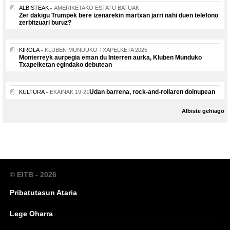
ALBISTEAK
AMERIKETAKO ESTATU BATUAK
Zer dakigu Trumpek bere izenarekin martxan jarri nahi duen telefono
zerbitzuari buruz?
KIROLA
KLUBEN MUNDUKO TXAPELKETA 2025
Monterreyk aurpegia eman du Interren aurka, Kluben Munduko
Txapelketan egindako debutean
Udan barrena, rock-and-rollaren doinupean
KULTURA
EKAINAK 19-21
Albiste gehiago
© EITB - 2026
Pribatutasun Ataria
Lege Oharra