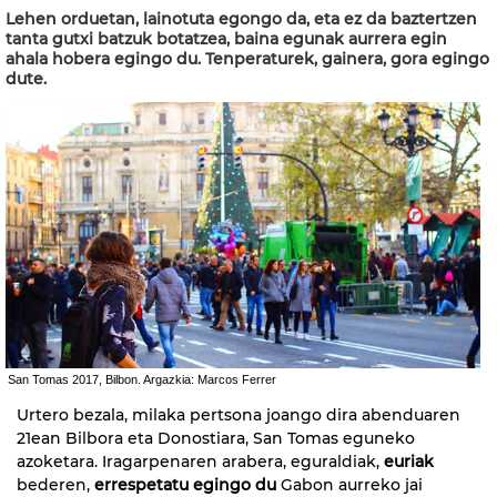
Lehen orduetan, lainotuta egongo da, eta ez da baztertzen
tanta gutxi batzuk botatzea, baina egunak aurrera egin
ahala hobera egingo du. Tenperaturek, gainera, gora egingo
dute.
San Tomas 2017, Bilbon. Argazkia: Marcos Ferrer
Urtero bezala, milaka pertsona joango dira abenduaren
21ean Bilbora eta Donostiara, San Tomas eguneko
azoketara. Iragarpenaren arabera, eguraldiak,
euriak
bederen,
errespetatu egingo du
Gabon aurreko jai