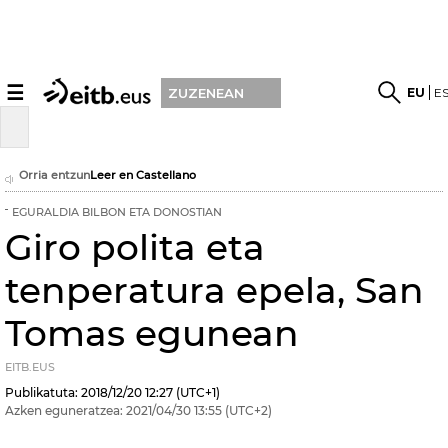
☰
EU
E
ZUZENEAN
Orria entzun
Leer en Castellano
EGURALDIA BILBON ETA DONOSTIAN
Giro polita eta
tenperatura epela, San
Tomas egunean
EITB.EUS
Publikatuta:
2018/12/20
12:27
(UTC+1)
Azken eguneratzea:
2021/04/30
13:55
(UTC+2)