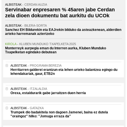
ALBISTEAK
CERDAN AUZIA
Servinabar enpresaren % 45aren jabe Cerdan
zela dioen dokumentu bat aurkitu du UCOk
ALBISTEAK
BILERA-SORTA
Sanchez EH Bildurekin eta EAJrekin bilduko da asteazkenean, alderdien
arteko harremanak aztertzeko
KIROLA
KLUBEN MUNDUKO TXAPELKETA 2025
Monterreyk aurpegia eman du Interren aurka, Kluben Munduko
Txapelketan egindako debutean
ALBISTEAK
PROGRAMA BEREZIA
Herritarren galderei erantzun eta lehen urteko balantzea egingo du
lehendakariak, gaur, ETB2n
ALBISTEAK
ITZALALDIA
Orexa, estaldurarik gabe jarraitzen duen herria
ALBISTEAK
GATAZKA
Trumpek dio badakitela non dagoen Jamenei, baina ez dutela
"oraingoz" hilko: "Jomuga erraza da"