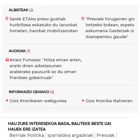
ALBISTEAK
(2)
Sarek ETAko preso guztiak
"Presoek hirugarren grad
hurbiltzea eskatuko du larunbat
lortzeko bidean, espetxe
honetan, hainbat mobilizaziotan
eskumena Gasteizek izat
itxaropentsu gaude"
AUDIOAK
(1)
Anaiz Funosas: "Hitza eman arren,
eraiki diren adostasunen
araberako pausurik ez du eman
Frantses gobernuak"
INFORMAZIO GEHIAGO
(2)
Goiz Kronikaren webgunea
Goiz Kronika Nahieran
HAU ZURE INTERESEKOA BADA, BALITEKE BESTE GAI
HAUEK ERE IZATEA
Berriak Politika
Iparraldea argazkiak
Presoak