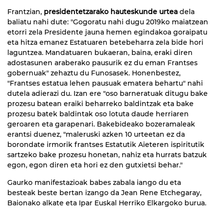
Frantzian,
presidentetzarako hauteskunde urtea
dela
baliatu nahi dute: "Gogoratu nahi dugu 2019ko maiatzean
etorri zela Presidente jauna hemen egindakoa goraipatu
eta hitza emanez Estatuaren betebeharra zela bide hori
laguntzea. Mandatuaren bukaeran, baina, eraki diren
adostasunen araberako pausurik ez du eman Frantses
gobernuak" zehaztu du Funosasek. Honenbestez,
"Frantses estatua lehen pausuak ematera behartu" nahi
dutela adierazi du. Izan ere "oso barneratuak ditugu bake
prozesu batean eraiki beharreko baldintzak eta bake
prozesu batek baldintak oso lotuta daude herriaren
geroaren eta garapenari. Bakebideako bozeramaleak
erantsi duenez, "maleruski azken 10 urteetan ez da
borondate irmorik frantses Estatutik Aieteren ispiritutik
sartzeko bake prozesu honetan, nahiz eta hurrats batzuk
egon, egon diren eta hori ez den gutxietsi behar."
Gaurko manifestazioak babes zabala iango du eta
besteak beste bertan izango da Jean Rene Etchegaray,
Baionako alkate eta Ipar Euskal Herriko Elkargoko burua.