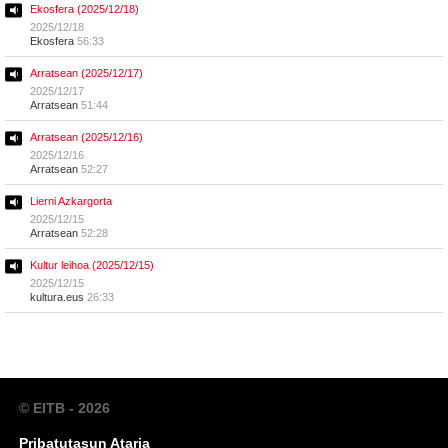
Ekosfera (2025/12/18)
2025/12/18
Ekosfera
56:33
Arratsean (2025/12/17)
2025/12/17
Arratsean
51:44
Arratsean (2025/12/16)
2025/12/16
Arratsean
52:27
Lierni Azkargorta
2025/12/15
Arratsean
52:28
Kultur leihoa (2025/12/15)
2025/12/15
kultura.eus
26:33
© EITB - 2026
Pribatutasun Ataria