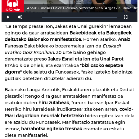
Anaiz Funosas Bake Bideako bozeramailea. Argazkia: Bake Bid
6:32 min
"Le temps presse! Ion, Jakes eta Unai gurekin" lemapean
egingo da gaur arratsaldean
Bakebideak eta Bakegileek
deitutako Baionako manifestazioa
. Horren atariko,
Anaiz
Funosas
Bakebideako bozeramalea izan da
Euskadi
Irratiko Goiz Kronikan
. 30 urte baino gehiago
daramatzate preso
Jakes Esnal eta Ion eta Unai Parot
ETAko kide ohiek, eta ezarritakoa "
bizi osoko espetxe
zigorra
" dela salatu du Funosasek, "aske izateko baldintza
guztiak betetzen dituztela" adierazi du.
Baionako Lauga Aretotik, Euskaldunen plazatik eta Reduit
plazatik irtengo dira gaur arratsaldean manifestazioa
osatuko duten
hiru zutabeak
, "neurri batean Ipar Euskal
Herriko hiru lurraldeak irudikatzea" zitekeen arren,
covid-
19ari dagozkion neurriak betetzeko
bidea egitea izan dela
ere azaldu du Funosasek. Manifestazio zaratatsua egin
asmoz,
harrabotsa egiteko tresnak
eramateko eskatu
diete manifestariei.