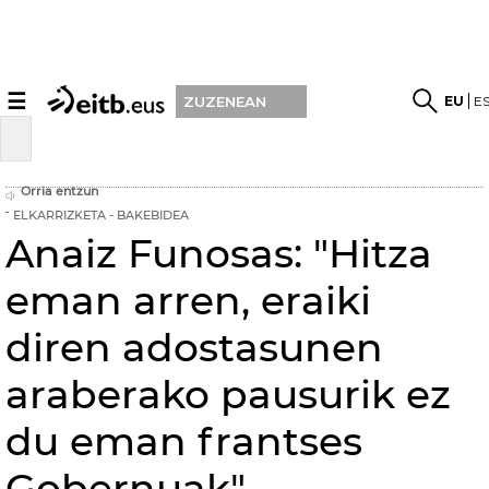
☰
EU
E
ZUZENEAN
Orria entzun
ELKARRIZKETA - BAKEBIDEA
Anaiz Funosas: "Hitza
eman arren, eraiki
diren adostasunen
araberako pausurik ez
du eman frantses
Gobernuak"