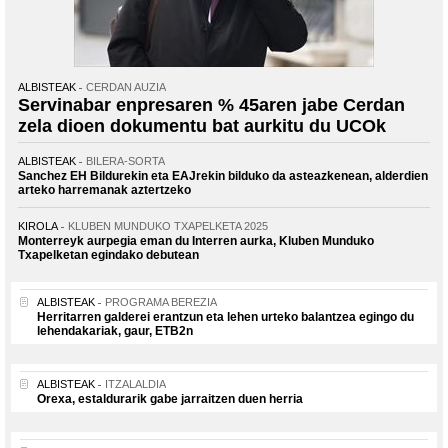
ALBISTEAK
CERDAN AUZIA
Servinabar enpresaren % 45aren jabe Cerdan
zela dioen dokumentu bat aurkitu du UCOk
ALBISTEAK
BILERA-SORTA
Sanchez EH Bildurekin eta EAJrekin bilduko da asteazkenean, alderdien
arteko harremanak aztertzeko
KIROLA
KLUBEN MUNDUKO TXAPELKETA 2025
Monterreyk aurpegia eman du Interren aurka, Kluben Munduko
Txapelketan egindako debutean
ALBISTEAK
PROGRAMA BEREZIA
Herritarren galderei erantzun eta lehen urteko balantzea egingo du
lehendakariak, gaur, ETB2n
ALBISTEAK
ITZALALDIA
Orexa, estaldurarik gabe jarraitzen duen herria