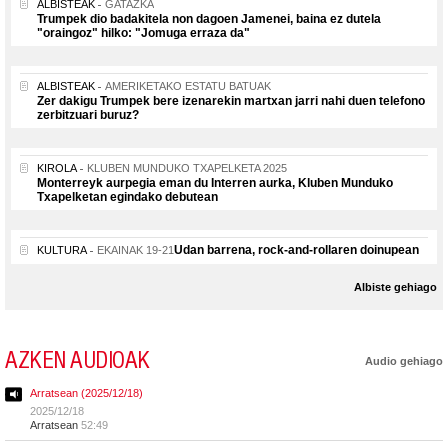
ALBISTEAK
GATAZKA
Trumpek dio badakitela non dagoen Jamenei, baina ez dutela
"oraingoz" hilko: "Jomuga erraza da"
ALBISTEAK
AMERIKETAKO ESTATU BATUAK
Zer dakigu Trumpek bere izenarekin martxan jarri nahi duen telefono
zerbitzuari buruz?
KIROLA
KLUBEN MUNDUKO TXAPELKETA 2025
Monterreyk aurpegia eman du Interren aurka, Kluben Munduko
Txapelketan egindako debutean
Udan barrena, rock-and-rollaren doinupean
KULTURA
EKAINAK 19-21
Albiste gehiago
AZKEN AUDIOAK
Audio gehiago
Arratsean (2025/12/18)
2025/12/18
Arratsean
52:49