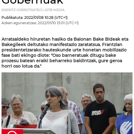
ENERITZ GORROTXATEGI | EITB MEDIA
Publikatuta:
2022/01/08
10:28
(UTC+1)
Azken eguneratzea:
2022/01/10
13:01
(UTC+1)
Arratsaldeko hiruretan hasiko da Baionan Bake Bideak eta
Bakegileek deitutako manifestazio zaratatsua. Frantzian
presidentetzarako hauteskunde urte honetan mobilizazio
fase bati ekingo diote: "Oso barneratuak ditugu bake
prozesu batean eraiki beharreko baldintzak, gure geroa
horri oso lotua da."