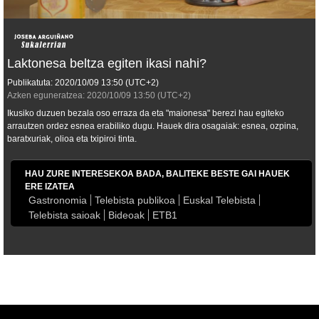
Laktonesa beltza egiten ikasi nahi?
Publikatuta:
2020/10/09
13:50
(UTC+2)
Azken eguneratzea:
2020/10/09
13:50
(UTC+2)
Ikusiko duzuen bezala oso erraza da eta "maionesa" berezi hau egiteko
arrautzen ordez esnea erabiliko dugu. Hauek dira osagaiak: esnea, ozpina,
baratxuriak, olioa eta txipiroi tinta.
HAU ZURE INTERESEKOA BADA, BALITEKE BESTE GAI HAUEK
ERE IZATEA
Gastronomia
Telebista publikoa
Euskal Telebista
Telebista saioak
Bideoak
ETB1