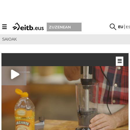
☰
EU
E
ZUZENEAN
SAIOAK
☰