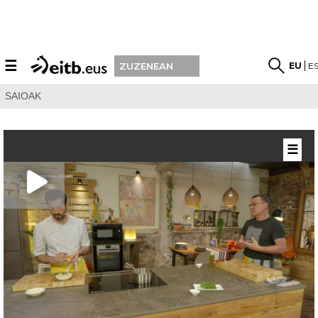
☰
EU
E
ZUZENEAN
SAIOAK
☰