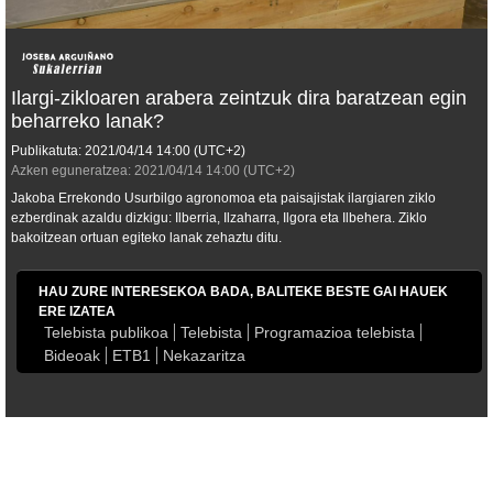
Ilargi-zikloaren arabera zeintzuk dira baratzean egin
beharreko lanak?
Publikatuta:
2021/04/14
14:00
(UTC+2)
Azken eguneratzea:
2021/04/14
14:00
(UTC+2)
Jakoba Errekondo Usurbilgo agronomoa eta paisajistak ilargiaren ziklo
ezberdinak azaldu dizkigu: Ilberria, Ilzaharra, Ilgora eta Ilbehera. Ziklo
bakoitzean ortuan egiteko lanak zehaztu ditu.
HAU ZURE INTERESEKOA BADA, BALITEKE BESTE GAI HAUEK
ERE IZATEA
Telebista publikoa
Telebista
Programazioa telebista
Bideoak
ETB1
Nekazaritza