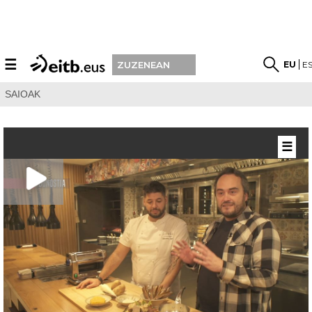
☰
EU
E
ZUZENEAN
SAIOAK
☰