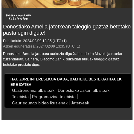
Donostiako Amelia jatetxean taleggio gaztaz betetako
pasta egin digute!
Publikatuta:
2024/02/09
13:35
(UTC+1)
Azken eguneratzea:
2024/02/09
13:35
(UTC+1)
Donostiako
Amelia jatetxea
aurkeztu digu Xabier de La Mazak, jatetxeko
zuzendariak. Gainera, Giacomo Zanik, sukaldari buruak taleggio gaztaz
betetako prestatu digu.
HAU ZURE INTERESEKOA BADA, BALITEKE BESTE GAI HAUEK
ERE IZATEA
Gastronomia albisteak
Donostiako azken albisteak
Telebista
Programazioa telebista
Gaur egungo bideo ikusienak
Jatetxeak