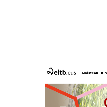
Albisteak
Kir