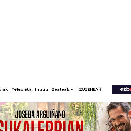
ZUZENEAN
Telebista
Besteak
olak
Irratia