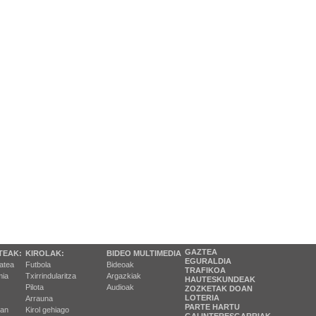
GAZTEA
TEAK:
KIROLAK:
BIDEO MULTIMEDIA
EGURALDIA
tatea
Futbola
Bideoak
TRAFIKOA
ia
Txirrindularitza
Argazkiak
HAUTESKUNDEAK
Pilota
Audioak
ZOZKETAK DOAN
LOTERIA
Arrauna
PARTE HARTU
ran
Kirol gehiago