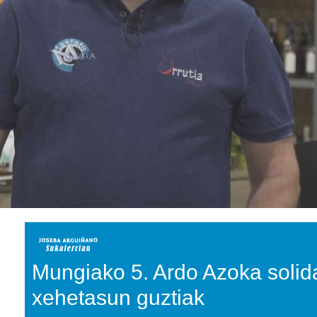
Mungiako 5. Ardo Azoka solida
xehetasun guztiak