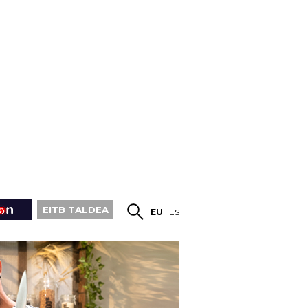
EITB TALDEA
EU
ES