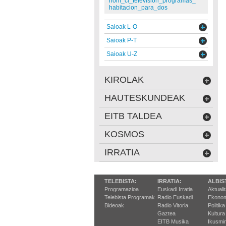
nom_cl_television_programas_
habitacion_para_dos
Saioak L-O
Saioak P-T
Saioak U-Z
KIROLAK
HAUTESKUNDEAK
EITB TALDEA
KOSMOS
IRRATIA
TELEBISTA:
IRRATIA:
ALBIS
Programazioa
Euskadi Irratia
Aktuali
Telebista Programak
Radio Euskadi
Ekonom
Bideoak
Radio Vitoria
Politika
Gaztea
Kultura
EITB Musika
Ikusmi