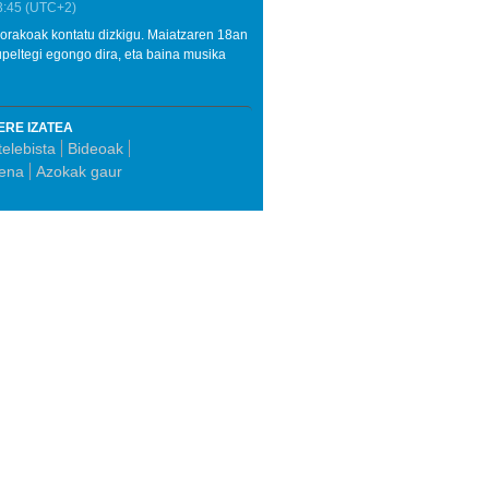
3:45
(UTC+2)
norakoak kontatu dizkigu. Maiatzaren 18an
upeltegi egongo dira, eta baina musika
ERE IZATEA
telebista
Bideoak
pena
Azokak gaur