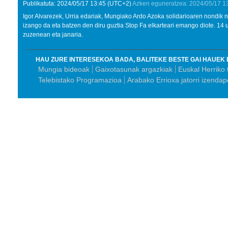
Publikatuta:
2024/05/17
13:45
(UTC+2)
Azken eguneratzea:
2024/05/17
1
Igor Alvarezek, Urria edariak, Mungiako Ardo Azoka solidarioaren nondik 
izango da eta batzen den diru guztia Stop Fa elkarteari emango diote. 14 
zuzenean eta janaria.
HAU ZURE INTERESEKOA BADA, BALITEKE BESTE GAI HAUEK 
Mungia bideoak
Gaixotasunak argazkiak
Euskal Herriko 
Telebistako Programazioa
Arabako Errioxa jatorri izenda