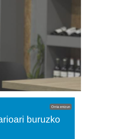
Orria entzun
rioari buruzko