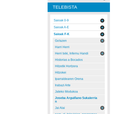
TELEBISTA
Saioak 0-9
Saioak A-E
Saioak F-K
Go!azen
Harri Herri
Herri txiki, Infernu Handi
Historias a Bocados
Hitzetik Hortzera
Hitzokei
Iparraldearen Orena
Irabazi Arte
Jateko Modukoa
Joseba Arguiñano Sukalerria
n
Jai Alai