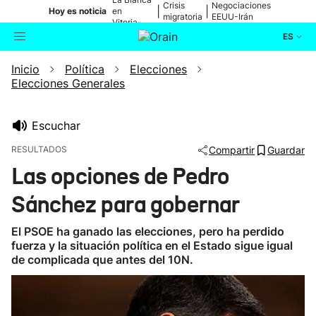
Crisis
Negociaciones
|
|
Hoy es noticia
en
migratoria
EEUU-Irán
Vitoria-
Gasteiz
ES
Inicio
Política
Elecciones
Actualidad
Buscador
Elecciones Generales
Política
Escuchar
Cultura
RESULTADOS
Compartir
Guardar
Las opciones de Pedro
Ikusmiran
Sánchez para gobernar
Eguraldia
El PSOE ha ganado las elecciones, pero ha perdido
fuerza y la situación política en el Estado sigue igual
de complicada que antes del 10N.