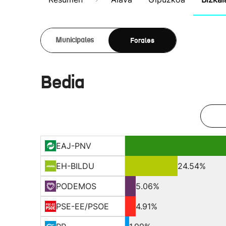
Forales
Municipales
Bedia
EAJ-PNV
EH-BILDU
24.54%
PODEMOS
5.06%
PSE-EE/PSOE
4.91%