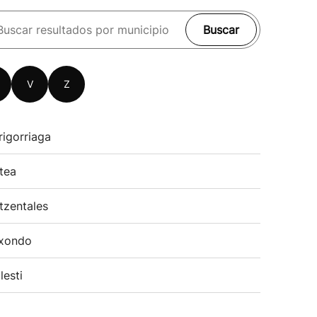
Buscar
V
Z
rigorriaga
tea
tzentales
xondo
lesti