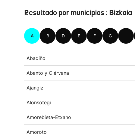
Resultado por municipios : Bizkaia
A
B
D
E
F
G
I
Abadiño
Abanto y Ciérvana
Ajangiz
Alonsotegi
Amorebieta-Etxano
Amoroto