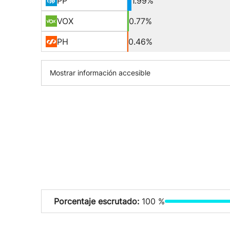
PP
1.99%
VOX
0.77%
PH
0.46%
Mostrar información accesible
Porcentaje escrutado:
100 %