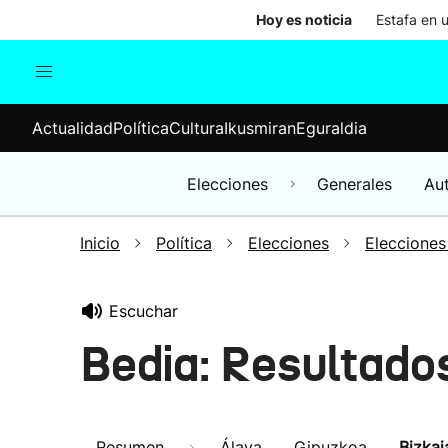
Hoy es noticia
Estafa en 
Actualidad
Política
Cul
Actualidad
Política
Cultura
Ikusmiran
Eguraldia
Sociedad
Elecciones
Economía
Elecciones
Generales
Au
Internacional
Inicio
Política
Elecciones
Elecciones
Escuchar
Bedia: Resultado
Resumen
Álava
Gipuzkoa
Bizkai