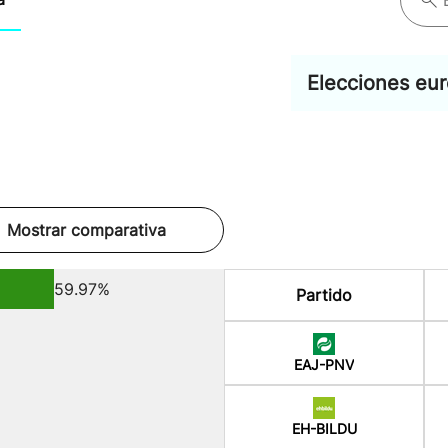
Elecciones eu
Mostrar comparativa
59.97%
Partido
EAJ-PNV
EH-BILDU