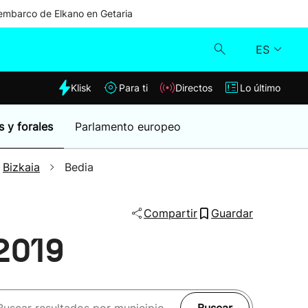
mbarco de Elkano en Getaria
ES
dia
Klisk
Para ti
Directos
Lo último
Klisk
s y forales
Parlamento europeo
Directos
Bizkaia
Bedia
Para ti
Compartir
Guardar
Lo último
 2019