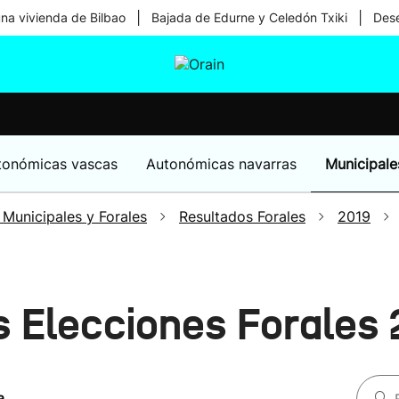
|
|
una vivienda de Bilbao
Bajada de Edurne y Celedón Txiki
Dese
tura
Ikusmiran
Egural
Salud
Tecnología
tonómicas vascas
Autonómicas navarras
Municipale
 Municipales y Forales
Resultados Forales
2019
s Elecciones Forales
a