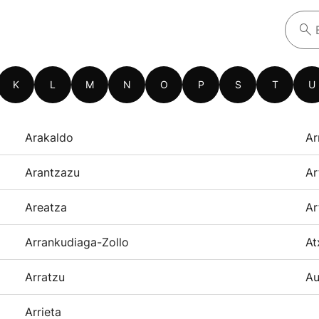
K
L
M
N
O
P
S
T
U
Arakaldo
Ar
Arantzazu
Ar
Areatza
Ar
Arrankudiaga-Zollo
At
Arratzu
Au
Arrieta