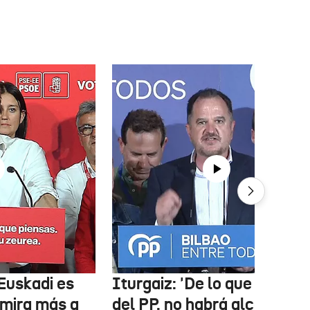
Euskadi es
Iturgaiz: 'De lo que depen
 mira más a
del PP, no habrá alcaldes ni