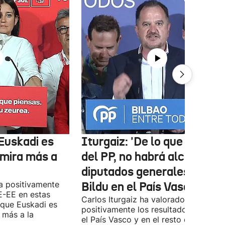
Euskadi es
Iturgaiz: 'De lo que depen
 mira más a
del PP, no habrá alcaldes ni
diputados generales de
a positivamente
Bildu en el País Vasco'
E-EE en estas
Carlos Iturgaiz ha valorado
 que Euskadi es
positivamente los resultados del PP 
 más a la
el País Vasco y en el resto de España