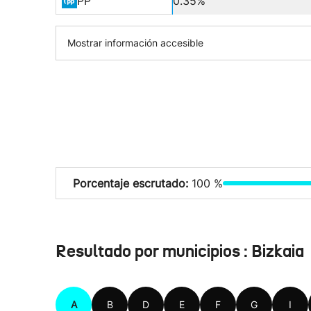
PP
0.35%
Mostrar información accesible
Porcentaje escrutado:
100 %
Resultado por municipios : Bizkaia
A
B
D
E
F
G
I