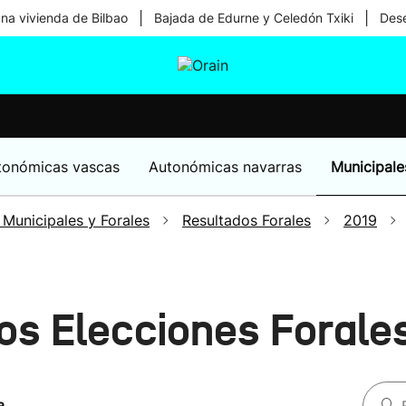
|
|
una vivienda de Bilbao
Bajada de Edurne y Celedón Txiki
Dese
tura
Ikusmiran
Egural
Salud
Tecnología
tonómicas vascas
Autonómicas navarras
Municipale
 Municipales y Forales
Resultados Forales
2019
os Elecciones Forale
a