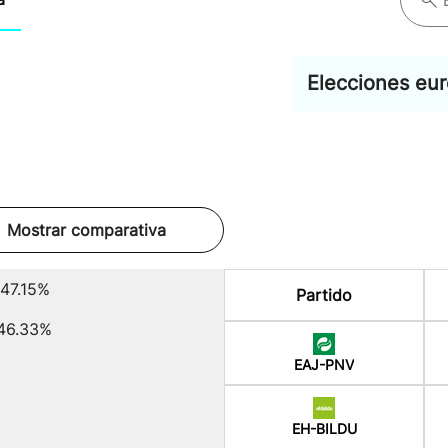
Elecciones eu
Mostrar comparativa
47.15%
Partido
46.33%
EAJ-PNV
EH-BILDU