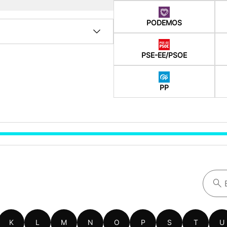
PODEMOS
PSE-EE/PSOE
PP
K
L
M
N
O
P
S
T
U