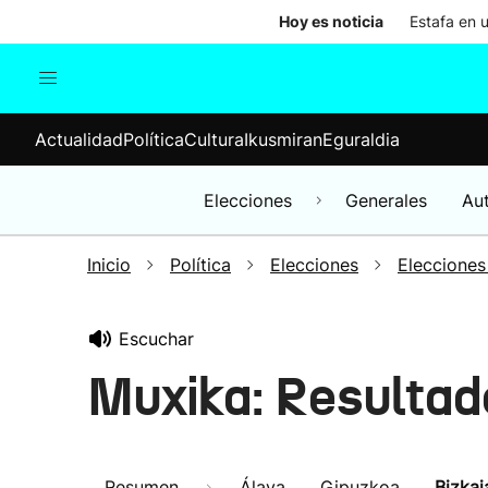
Hoy es noticia
Estafa en 
Actualidad
Política
Cul
Actualidad
Política
Cultura
Ikusmiran
Eguraldia
Sociedad
Elecciones
Economía
Elecciones
Generales
Au
Internacional
Inicio
Política
Elecciones
Elecciones
Escuchar
Muxika: Resultad
Resumen
Álava
Gipuzkoa
Bizkai