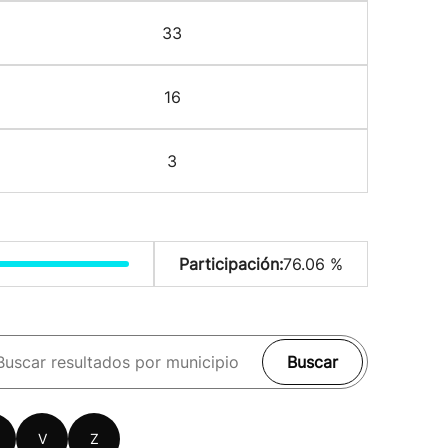
33
16
3
Participación:
76.06 %
Buscar
V
Z