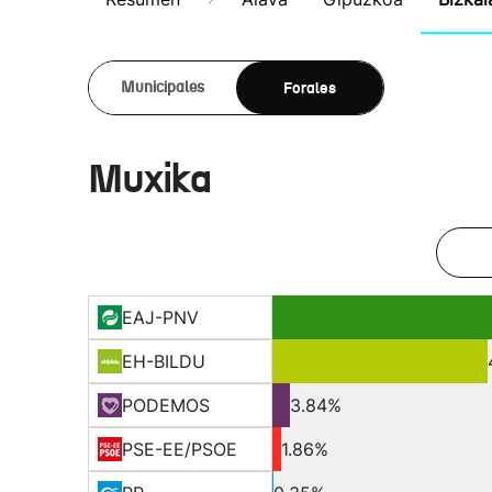
Forales
Municipales
Muxika
EAJ-PNV
EH-BILDU
PODEMOS
3.84%
PSE-EE/PSOE
1.86%