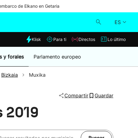
mbarco de Elkano en Getaria
ES
dia
Klisk
Para ti
Directos
Lo último
Klisk
s y forales
Parlamento europeo
Directos
Bizkaia
Muxika
Para ti
Compartir
Guardar
Lo último
s 2019