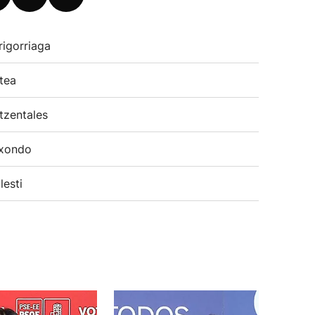
rigorriaga
tea
tzentales
xondo
lesti