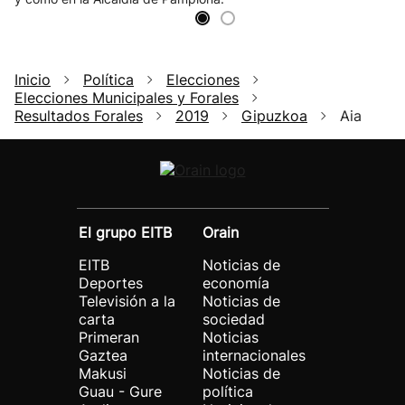
Inicio
Política
Elecciones
Elecciones Municipales y Forales
Resultados Forales
2019
Gipuzkoa
Aia
El grupo EITB
Orain
EITB
Noticias de
Deportes
economía
Televisión a la
Noticias de
carta
sociedad
Primeran
Noticias
Gaztea
internacionales
Makusi
Noticias de
Guau - Gure
política