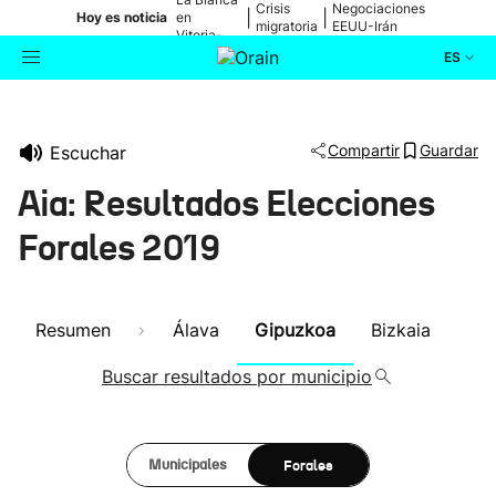
Crisis
Negociaciones
|
|
Hoy es noticia
en
migratoria
EEUU-Irán
Vitoria-
Gasteiz
ES
Actualidad
Buscador
Compartir
Guardar
Escuchar
Política
Aia: Resultados Elecciones
Cultura
Forales 2019
Ikusmiran
Resumen
Álava
Gipuzkoa
Bizkaia
Eguraldia
Buscar resultados por municipio
Forales
Municipales