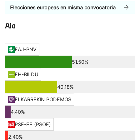
Elecciones europeas en misma convocatoria
Aia
EAJ-PNV
51.50%
EH-BILDU
40.18%
ELKARREKIN PODEMOS
4.40%
PSE-EE (PSOE)
2.40%