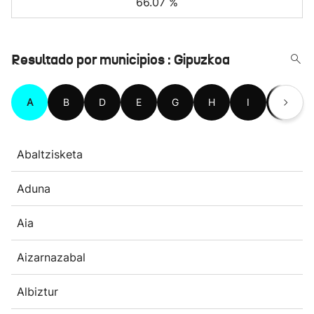
66.07 %
Resultado por municipios : Gipuzkoa
A
B
D
E
G
H
I
L
Abaltzisketa
Aduna
Aia
Aizarnazabal
Albiztur