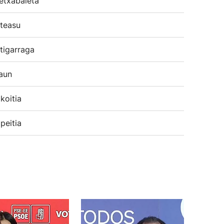
etxabaleta
teasu
tigarraga
aun
koitia
peitia