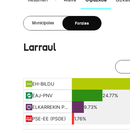
Forales
Municipales
Larraul
EH-BILDU
EAJ-PNV
24.77%
ELKARREKIN PODEMOS
9.73%
PSE-EE (PSOE)
1.76%