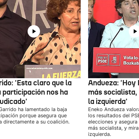
ido: 'Esta claro que la
Andueza: 'Hoy 
 participación nos ha
más socialista,
judicado'
la izquierda'
 Garrido ha lamentado la baja
Eneko Andueza valor
cipación porque asegura que
los resultados del PS
a directamente a su coalición.
elecciones y asegura
más socialista, y mira
izquierda.