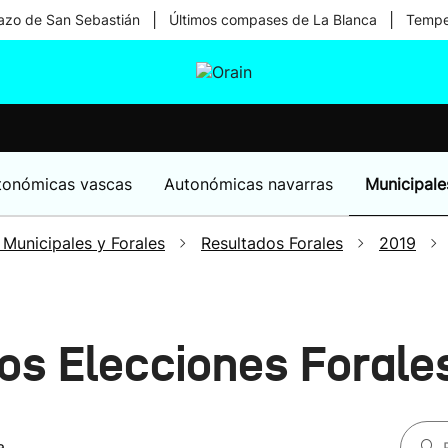
|
|
zo de San Sebastián
Últimos compases de La Blanca
Temper
tura
Ikusmiran
Egural
Salud
Tecnología
tonómicas vascas
Autonómicas navarras
Municipale
 Municipales y Forales
Resultados Forales
2019
dos Elecciones Forale
a