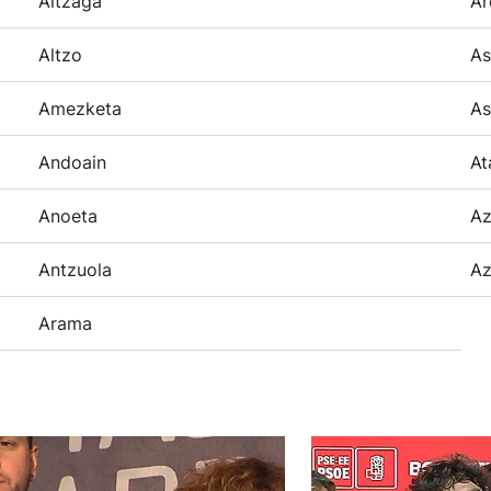
Altzaga
Ar
Altzo
As
Amezketa
As
Andoain
At
Anoeta
Az
Antzuola
Az
Arama