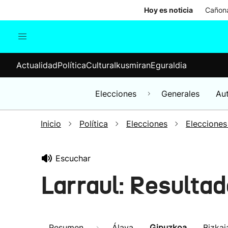
Hoy es noticia
Cañona
Actualidad
Política
Cul
Actualidad
Política
Cultura
Ikusmiran
Eguraldia
Sociedad
Elecciones
Economía
Elecciones
Generales
Au
Internacional
Inicio
Política
Elecciones
Elecciones
Escuchar
Larraul: Resulta
Resumen
Álava
Gipuzkoa
Bizkai