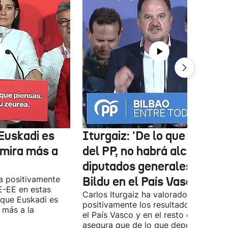
Euskadi es
Iturgaiz: 'De lo que depen
 mira más a
del PP, no habrá alcaldes ni
diputados generales de
a positivamente
Bildu en el País Vasco'
E-EE en estas
Carlos Iturgaiz ha valorado
 que Euskadi es
positivamente los resultados del PP 
 más a la
el País Vasco y en el resto de España
asegura que de lo que dependa del P