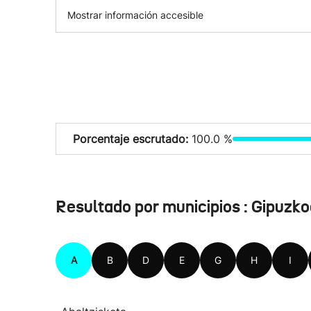
Mostrar información accesible
Porcentaje escrutado:
100.0 %
Resultado por municipios : Gipuzk
A
B
D
E
G
H
I