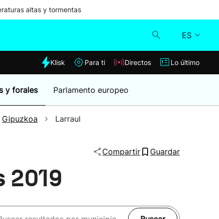
aturas altas y tormentas
ES
dia
Klisk
Para ti
Directos
Lo último
Klisk
s y forales
Parlamento europeo
Directos
Gipuzkoa
Larraul
Para ti
Compartir
Guardar
Lo último
s 2019