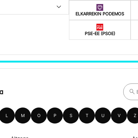
ELKARREKIN PODEMOS
PSE-EE (PSOE)
oa
L
M
O
P
S
T
U
V
Z