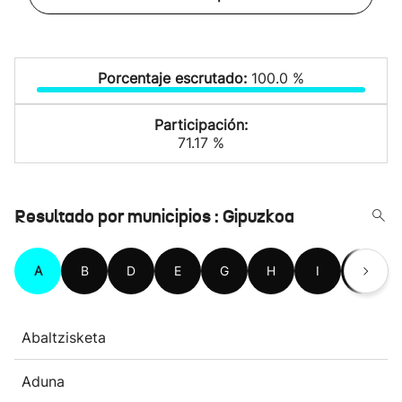
Porcentaje escrutado:
100.0 %
Participación:
71.17 %
Resultado por municipios : Gipuzkoa
A
B
D
E
G
H
I
L
Abaltzisketa
Aduna