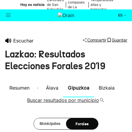
compases
|
|
Hoy es noticia
de San
altas y
de La
Sebastián
tormentas
Blanca
ES
Actualidad
Buscador
Compartir
Guardar
Escuchar
Política
Lazkao: Resultados
Cultura
Elecciones Forales 2019
Ikusmiran
Resumen
Álava
Gipuzkoa
Bizkaia
Eguraldia
Buscar resultados por municipio
Forales
Municipales