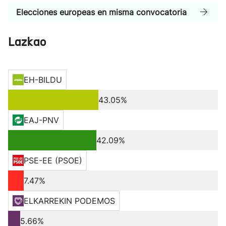
Elecciones europeas en misma convocatoria
Lazkao
EH-BILDU
43.05%
EAJ-PNV
42.09%
PSE-EE (PSOE)
7.47%
ELKARREKIN PODEMOS
5.66%