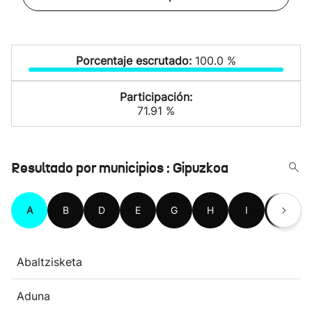
Porcentaje escrutado:
100.0 %
Participación:
71.91 %
Resultado por municipios : Gipuzkoa
A
B
D
E
G
H
I
L
Abaltzisketa
Aduna