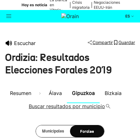
Crisis
Negociaciones
|
|
Hoy es noticia
en
migratoria
EEUU-Irán
Vitoria-
Gasteiz
ES
Actualidad
Buscador
Compartir
Guardar
Escuchar
Política
Ordizia: Resultados
Cultura
Elecciones Forales 2019
Ikusmiran
Resumen
Álava
Gipuzkoa
Bizkaia
Eguraldia
Buscar resultados por municipio
Forales
Municipales