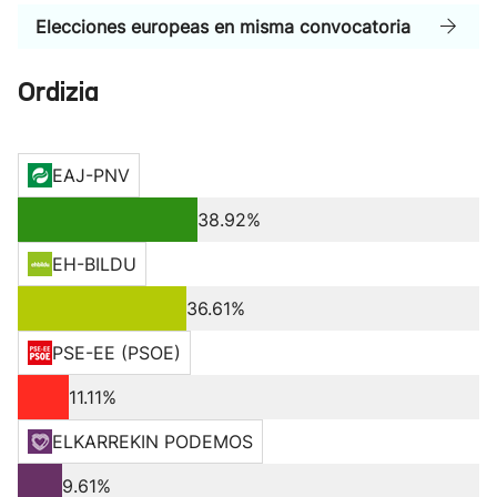
Elecciones europeas en misma convocatoria
Ordizia
EAJ-PNV
38.92%
EH-BILDU
36.61%
PSE-EE (PSOE)
11.11%
ELKARREKIN PODEMOS
9.61%